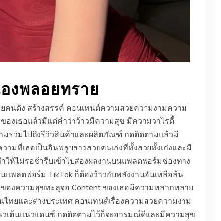
น้องพลอยทราย
สวยคนดัง สร้างสรรค์ คอนเทนต์ความสวยความงามความ
 ของเธอแล้วมีแต่คำว่าว้าวมีความสุข มีความวาไรตี้
รวมไปถึงรีวิวสินค้าและผลิตภัณฑ์ กดติดตามแล้วมี
ที่เธอเป็นอินฟลูฯสาวสวยคนเก่งที่ทั้งสวยทั้งเก่งและมี
ให้ไม่รอช้ารีบเข้าไปส่องผลงานบนแพลตฟอร์มช่องทาง
นแพลตฟอร์ม TikTok ก็ต้องว้าวกับพลังงานอันเหลือล้น
gy ของความสุขทะลุจอ Content ของเธอมีความหลากหลาย
ทั้งในไทยและต่างประเทศ คอนเทนต์เรื่องความสวยความงาม
นวเต้นแนวแดนซ์ กดติดตามไว้ก็จะอารมณ์ดีและมีความสุข