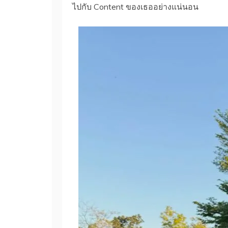
ไปกับ Content ของเธออย่างแน่นอน