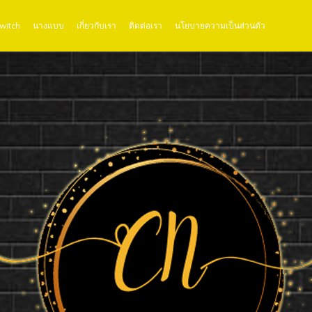
Twitch
นางแบบ
เกี่ยวกับเรา
ติดต่อเรา
นโยบายความเป็นส่วนตัว