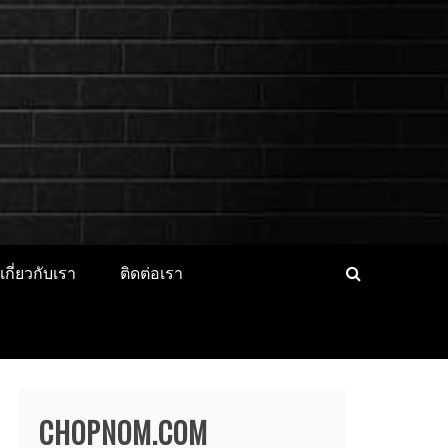
็ตไอดอล นางแบบ
CER ประวัติส่วนตัว จุดเริ่มต้น
่องาน
เกี่ยวกับเรา
ติดต่อเรา
CHOPNOM.COM