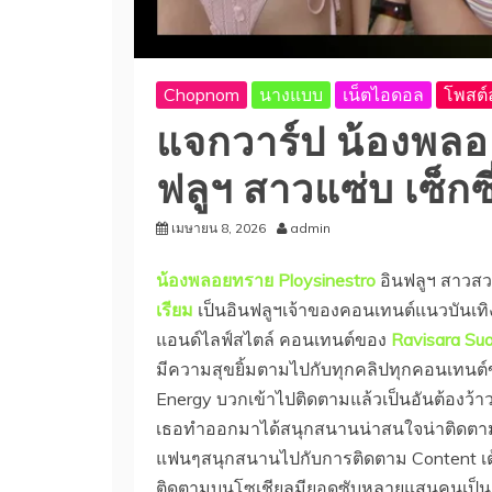
Chopnom
นางแบบ
เน็ตไอดอล
โพสต์ล
แจกวาร์ป น้องพลอย
ฟลูฯ สาวแซ่บ เซ็กซี่
เมษายน 8, 2026
admin
น้องพลอยทราย Ploysinestro
อินฟลูฯ สาวส
เรียม
เป็นอินฟลูฯเจ้าของคอนเทนต์แนวบันเ
แอนด์ไลฟ์สไตล์ คอนเทนต์ของ
Ravisara Su
มีความสุขยิ้มตามไปกับทุกคลิปทุกคอนเทนต์ข
Energy บวกเข้าไปติดตามแล้วเป็นอันต้องว
เธอทำออกมาได้สนุกสนานน่าสนใจน่าติดตาม 
แฟนๆสนุกสนานไปกับการติดตาม Content เ
ติดตามบนโซเชียลมียอดซับหลายแสนคนเป็นอี