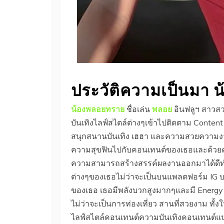
ประวัติความเป็นมา 
น้องพลอยทราย
ชื่อเล่น
พลอย
อินฟลูฯ สาว
บันเทิงไลฟ์สไตล์ต่างๆเข้าไปติดตาม Content
สนุกสนานบันเทิง เฮฮา และความสวยความงาม
ความสุขฟินไปกับคอนเทนต์ของเธอและด้วยความ
ความสามารถสร้างสรรค์ผลงานออกมาได้ดีทำ
ต่างๆของเธอไม่ว่าจะเป็นบนแพลตฟอร์ม IG บ
ของเธอ เธอมีพลังบวกสูงมากๆและมี Ener
ไม่ว่าจะเป็นการท่องเที่ยว สานที่สวยงาม 
ไลฟ์สไตล์คอนเทนต์ความบันเทิงคอนเทนต์แ