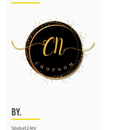
BY.
Sbobet24hr