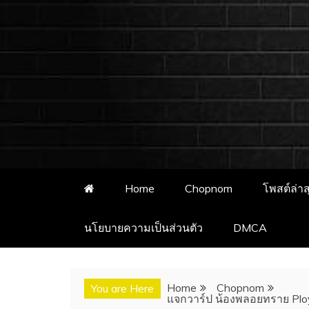
ชอบนมดอทคอม 
ชอบนมดอทคอม เว็บไซต์แจกวาร์
อั
Home
Chopnom
โพสต์ล่าส
นโยบายความเป็นส่วนตัว
DMCA
Home
Chopnom
You are Here
แจกวาร์ป น้องพลอยทราย Ploysin