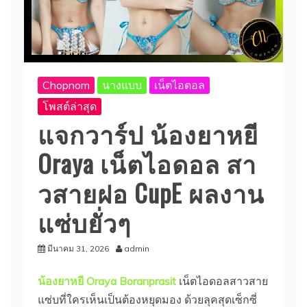
Chopnom
นางแบบ
เน็ตไอดอล
โพสต์ล่าสุด
แจกวาร์ป น้องยาหยี
Oraya เน็ตไอดอล สา
วสายฝอ CupE ผลงาน
แซ่บยั่วๆ
มีนาคม 31, 2026
admin
น้องยาหยี Oraya Boranprasit
เน็ตไอดอลสาวสาย
แซ่บที่ใครเห็นเป็นต้องหยุดมอง ด้วยลุคสุดเซ็กซี่