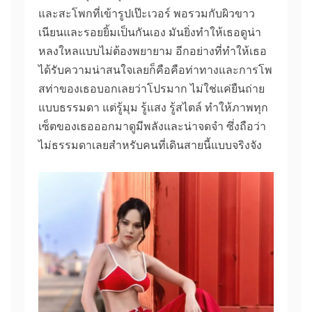
และสะโพกที่เข้ารูปเป๊ะเวอร์ พอรวมกับผิวขาว
เนียนและรอยยิ้มเป็นกันเอง มันยิ่งทำให้เธอดูน่า
หลงใหลแบบไม่ต้องพยายาม อีกอย่างที่ทำให้เธอ
ได้รับความน่าสนใจเลยก็คือคือท่าทางและการโพ
สท่าของเธอบอกเลยว่าโปรมาก ไม่ใช่แค่ยืนถ่าย
แบบธรรมดา แต่รู้มุม รู้แสง รู้สไตล์ ทำให้ภาพทุก
เซ็ตของเธอออกมาดูมีพลังและน่าจดจำ ซึ่งถือว่า
ไม่ธรรมดาเลยสำหรับคนที่เดินสายนี้แบบจริงจัง