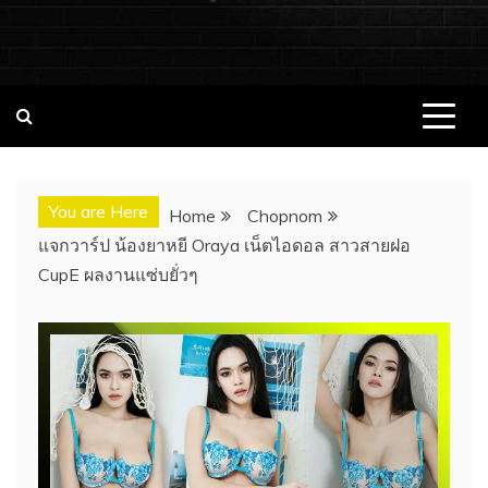
ชอบนมดอทคอม แจกวาร์ป!! สาวเน็ตไอ
ชอบนมดอทคอม เว็บไซต์แจกวาร์ป สาวติดกระแส เน็ตไอดอล
นางแบบ INFLUENCER ประวัติส่วนตัว จุดเริ่มต้น อัพเดทผลงาน
ดอล นางแบบ ONLYFANS หุ่นเอ็กซ์
ใหม่ๆน่าติดตาม ช่องทางการติดต่องาน
You are Here
Home
Chopnom
แจกวาร์ป น้องยาหยี Oraya เน็ตไอดอล สาวสายฝอ
CupE ผลงานแซ่บยั่วๆ