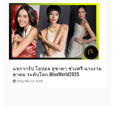
แจกวาร์ป โอปอล สุชาตา ช่วงศรี นางงาม
ตาคม ระดับโลก MissWorld2025
กรกฎาคม 14, 2026