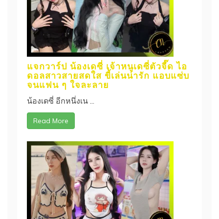
แจกวาร์ป น้องเดซี่ เจ้าหนูเดซี่ตัวจี๊ด ไอ
ดอลสาวสายสดใส ขี้เล่นน่ารัก แอบแซ่บ
จนแฟน ๆ ใจละลาย
น้องเดซี่ อีกหนึ่งเน ...
Read More