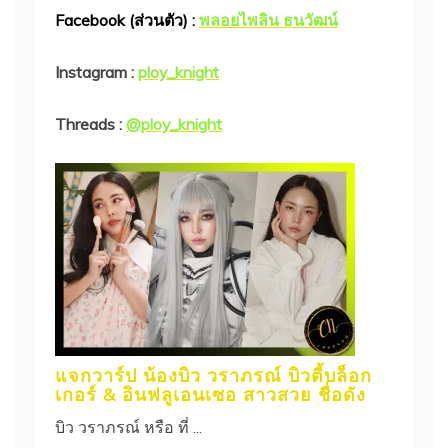
Facebook (ส่วนตัว) :
พลอยไพลิน ธนวัฒน์
Instagram :
ploy_knight
Threads :
@ploy_knight
แจกวาร์ป น้องบิว วราภรณ์ บิวตี้บล็อก
เกอร์ & อินฟลูเอนเซอ สาวสวย ชื่อดัง
บิว วราภรณ์ หรือ ที่ ...