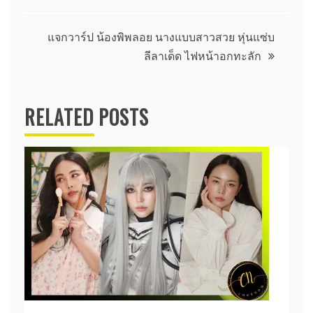
เรื่อง
แจกวาร์ป น้องพิพลอย นางแบบสาวสวย หุ่นแซ่บ
ลีลาเด็ด ไฟหน้าอกทะลัก
RELATED POSTS