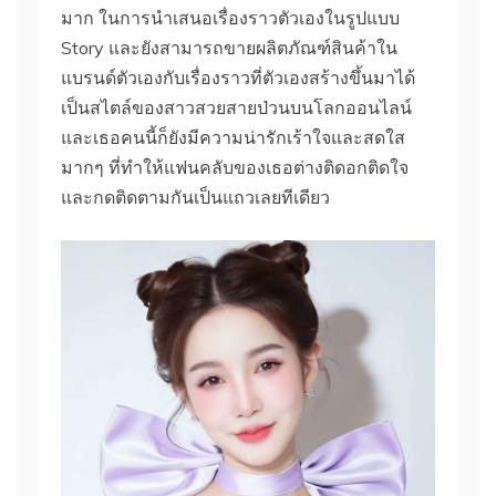
มาก ในการนำเสนอเรื่องราวตัวเองในรูปแบบ
Story และยังสามารถขายผลิตภัณฑ์สินค้าใน
แบรนด์ตัวเองกับเรื่องราวที่ตัวเองสร้างขึ้นมาได้
เป็นสไตล์ของสาวสวยสายป่วนบนโลกออนไลน์
และเธอคนนี้ก็ยังมีความน่ารักเร้าใจและสดใส
มากๆ ที่ทำให้แฟนคลับของเธอต่างติดอกติดใจ
และกดติดตามกันเป็นแถวเลยทีเดียว