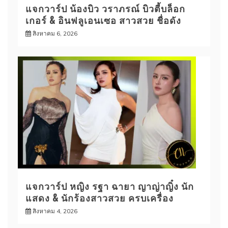
แจกวาร์ป น้องบิว วราภรณ์ บิวตี้บล็อก
เกอร์ & อินฟลูเอนเซอ สาวสวย ชื่อดัง
สิงหาคม 6, 2026
แจกวาร์ป หญิง รฐา ฉายา ญาญ่าญิ๋ง นัก
แสดง & นักร้องสาวสวย ครบเครื่อง
สิงหาคม 4, 2026