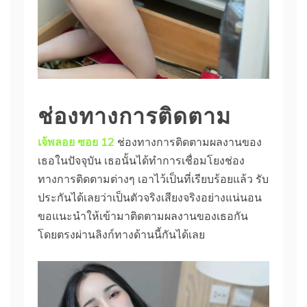
ช่องทางการติดตาม
เจ้พลอย ซอย 12
ช่องทางการติดตามผลงานของ
เธอในปัจจุบัน เธอนั้นได้ทำการเชื่อมโยงช่อง
ทางการติดตามต่างๆ เอาไว้เป็นที่เรียบร้อยแล้ว รับ
ประกันได้เลยว่าเป็นตัวจริงเสียงจริงอย่างแน่นอน
ขอแนะนำให้เข้ามาติดตามผลงานของเธอกัน
โดยตรงผ่านลิงก์ทางด้านนี้กันได้เลย