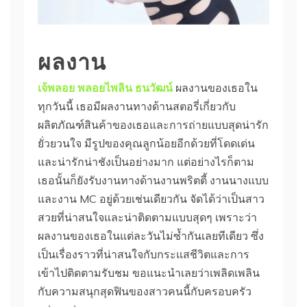
ผลงาน
เจ้พลอย
พลอยไพลิน ธนวัฒน์
ผลงานของเธอใน
ทุกวันนี้ เธอมีผลงานทางด้านสตอรี่เกี่ยวกับ
ผลิตภัณฑ์สินค้าของเธอและการถ่ายแบบสุดน่ารัก
ยั่วยวนใจ มีรูปของคุณลูกน้อยอีกด้วยที่โดดเด่น
และน่ารักน่าชังเป็นอย่างมาก แต่อย่างไรก็ตาม
เธอนั้นก็ยังรับงานทางด้านงานพริตตี้ งานนางแบบ
และงาน MC อยู่ด้วยเช่นเดียวกัน จัดได้ว่าเป็นสาว
สวยที่น่าสนใจและน่าติดตามแบบสุดๆ เพราะว่า
ผลงานของเธอในแต่ละวันไม่ซ้ำกันเลยทีเดียว ซึ่ง
เป็นเรื่องราวที่น่าสนใจกับกระแสชีวิตและการ
เข้าไปติดตามรับชม ขอแนะนำเลยว่าเพลิดเพลิน
กับความสนุกสุดฟินของสาวคนนี้กับครอบครัว