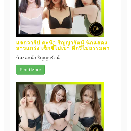
แจกวาร์ป คะน้า ริญญารัตน์ นักแสดง
สาวแกร่ง เซ็กซี่ไม่เบา ดีกรีไม่ธรรมดา
น้องคะน้า ริญญารัตน์ ...
Read More