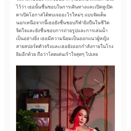
ไว้ว่า เธอนั้นชื่นชอบในการเดินทางและเปิดหูเปิด
ตาเปิดโอกาสได้พบเจออะไรใหม่ๆ แบบจัดเต็ม
นอกเหนือจากนี้เธอยังชื่นชอบกีฬายิงปืนในชีวิต
จิตใจและยังชื่นชอบการถ่ายรูปและการเล่นน้ำ
เป็นอย่างยิ่ง เธอมีความนิยมเป็นออกแนวผู้หญิง
สายสปอร์ตตัวจริงและเธอยังออกกำลังกายในโรง
ยิมอีกด้วย ถือว่าโดดเด่นเร้าใจสุดๆ ไปเลย​​​​​​​