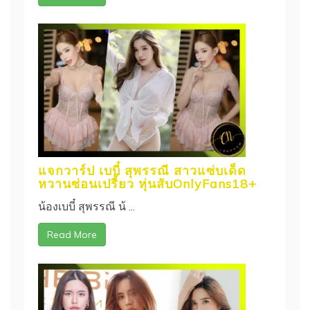
แจกวาร์ป เบบี๋ สุพรรณี สาวแซ่บเด็ด
หวานซ่อนเปรี้ยว หุ่นสับOnlyFans18+
น้องเบบี๋ สุพรรณี น้ ...
Read More