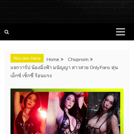
ชอบนมดอทคอม แจกวาร์ป!! สาวเน็ตไอ
ชอบนมดอทคอม เว็บไซต์แจกวาร์ป สาวติดกระแส เน็ตไอดอล
นางแบบ INFLUENCER ประวัติส่วนตัว จุดเริ่มต้น อัพเดทผลงาน
ดอล นางแบบ ONLYFANS หุ่นเอ็กซ์
ใหม่ๆน่าติดตาม ช่องทางการติดต่องาน
You are Here
Home
Chopnom
แจกวาร์ป น้องมิ่งฟ้า มนัญญา สาวสวย OnlyFans หุ่น
เอ็กซ์ เซ็กซี่ ร้อนแรง