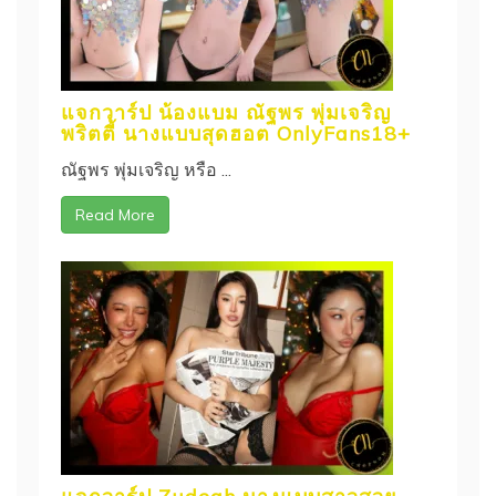
แจกวาร์ป น้องแบม ณัฐพร พุ่มเจริญ
พริตตี้ นางแบบสุดฮอต OnlyFans18+
ณัฐพร พุ่มเจริญ หรือ ...
Read More