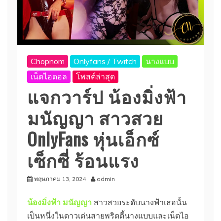
Chopnom
Onlyfans / Twitch
นางแบบ
เน็ตไอดอล
โพสต์ล่าสุด
แจกวาร์ป น้องมิ่งฟ้า
มนัญญา สาวสวย
OnlyFans หุ่นเอ็กซ์
เซ็กซี่ ร้อนแรง
พฤษภาคม 13, 2024
admin
น้องมิ่งฟ้า มนัญญา
สาวสวยระดับนางฟ้าเธอนั้น
เป็นหนึ่งในดาวเด่นสายพริตตี้นางแบบและเน็ตไอ