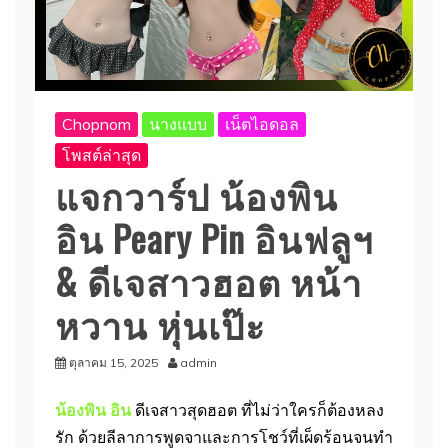
Chopnom
นางแบบ
เน็ตไอดอล
โพสต์ล่าสุด
แจกวาร์ป น้องพิน
อิน Peary Pin อินฟลูฯ
& ดีเจสาวฮอต หน้า
หวาน หุ่นเป๊ะ
ตุลาคม 15, 2025
admin
น้องพิน อิน
ดีเจสาวสุดฮอต ที่ไม่ว่าใครก็ต้องหลง
รัก ด้วยลีลาการพูดจาและการโชว์ที่เผ็ดร้อนจนทำ