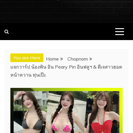
ชอบนมดอทคอม แจกวาร์ป!! สาวเน็ตไอ
ชอบนมดอทคอม เว็บไซต์แจกวาร์ป สาวติดกระแส เน็ตไอดอล
นางแบบ INFLUENCER ประวัติส่วนตัว จุดเริ่มต้น อัพเดทผลงาน
ดอล นางแบบ ONLYFANS หุ่นเอ็กซ์
ใหม่ๆน่าติดตาม ช่องทางการติดต่องาน
You are Here
Home
Chopnom
แจกวาร์ป น้องพิน อิน Peary Pin อินฟลูฯ & ดีเจสาวฮอต
หน้าหวาน หุ่นเป๊ะ