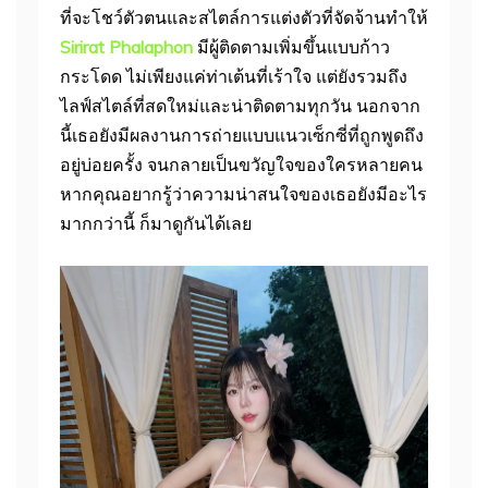
ที่จะโชว์ตัวตนและสไตล์การแต่งตัวที่จัดจ้านทำให้
Sirirat Phalaphon
มีผู้ติดตามเพิ่มขึ้นแบบก้าว
กระโดด ไม่เพียงแค่ท่าเต้นที่เร้าใจ แต่ยังรวมถึง
ไลฟ์สไตล์ที่สดใหม่และน่าติดตามทุกวัน นอกจาก
นี้เธอยังมีผลงานการถ่ายแบบแนวเซ็กซี่ที่ถูกพูดถึง
อยู่บ่อยครั้ง จนกลายเป็นขวัญใจของใครหลายคน
หากคุณอยากรู้ว่าความน่าสนใจของเธอยังมีอะไร
มากกว่านี้ ก็มาดูกันได้เลย