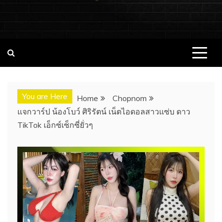
ชอบนมดอทคอม แจกวาร์ป!! สาวเน็ตไอ
ชอบนมดอทคอม เว็บไซต์แจกวาร์ป สาวติดกระแส เน็ตไอดอล
นางแบบ INFLUENCER ประวัติส่วนตัว จุดเริ่มต้น อัพเดทผลงาน
ดอล นางแบบ ONLYFANS หุ่นเอ็กซ์
ใหม่ๆน่าติดตาม ช่องทางการติดต่องาน
You are Here
Home
Chopnom
แจกวาร์ป น้องโบว์ ศิริรัตน์ เน็ตไอดอลสาวแซ่บ ดาว
TikTok เอ็กซ์เซ็กซี่ยั่วๆ