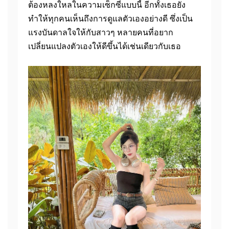
ต้องหลงใหลในความเซ็กซี่แบบนี้ อีกทั้งเธอยัง
ทำให้ทุกคนเห็นถึงการดูแลตัวเองอย่างดี ซึ่งเป็น
แรงบันดาลใจให้กับสาวๆ หลายคนที่อยาก
เปลี่ยนแปลงตัวเองให้ดีขึ้นได้เช่นเดียวกับเธอ