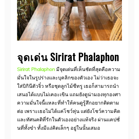
จุดเด่น Sirirat Phalaphon
Sirirat Phalaphon
มีจุดเด่นที่เห็นชัดที่สุดคือความ
มั่นใจในรูปร่างและบุคลิกของตัวเอง ไม่ว่าเธอจะ
ใส่บิกินีตัวจิ๋ว หรือชุดลูกไม้ซีทรู เธอก็สามารถนำ
เสนอได้แบบไม่เคอะเขิน แถมยังดูน่ามองทุกองศา
ความมั่นใจนี้แหละที่ทำให้คนดูรู้สึกอยากติดตาม
ต่อ เพราะเธอไม่ได้แค่โชว์หุ่น แต่ยังโชว์ความคิด
และทัศนคติที่รักในตัวเองอย่างแท้จริง ผ่านแคปชั่
นที่ทั้งขำ ทั้งมีแง่คิดเล็กๆ อยู่ในนั้นเสมอ