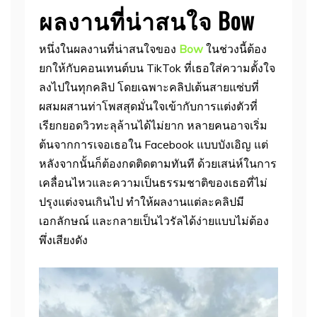
ผลงานที่น่าสนใจ Bow
หนึ่งในผลงานที่น่าสนใจของ
Bow
ในช่วงนี้ต้อง
ยกให้กับคอนเทนต์บน TikTok ที่เธอใส่ความตั้งใจ
ลงไปในทุกคลิป โดยเฉพาะคลิปเต้นสายแซ่บที่
ผสมผสานท่าโพสสุดมั่นใจเข้ากับการแต่งตัวที่
เรียกยอดวิวทะลุล้านได้ไม่ยาก หลายคนอาจเริ่ม
ต้นจากการเจอเธอใน Facebook แบบบังเอิญ แต่
หลังจากนั้นก็ต้องกดติดตามทันที ด้วยเสน่ห์ในการ
เคลื่อนไหวและความเป็นธรรมชาติของเธอที่ไม่
ปรุงแต่งจนเกินไป ทำให้ผลงานแต่ละคลิปมี
เอกลักษณ์ และกลายเป็นไวรัลได้ง่ายแบบไม่ต้อง
พึ่งเสียงดัง