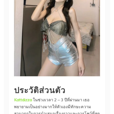
ประวัติส่วนตัว
Kattdizza
ในช่วงเวลา 2 – 3 ปีที่ผ่านมา เธอ
พยายามเป็นอย่างมากให้ตัวเองมีทักษะความ
สามารถในการนำเสนอเรื่องราวและการโชว์ที่สุด