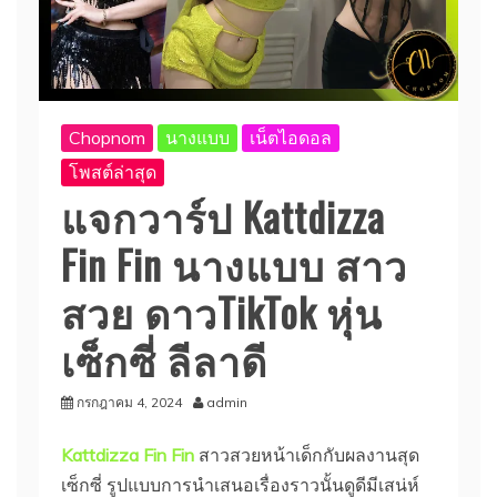
Chopnom
นางแบบ
เน็ตไอดอล
โพสต์ล่าสุด
แจกวาร์ป Kattdizza
Fin Fin นางแบบ สาว
สวย ดาวTikTok หุ่น
เซ็กซี่ ลีลาดี
กรกฎาคม 4, 2024
admin
Kattdizza Fin Fin
สาวสวยหน้าเด็กกับผลงานสุด
เซ็กซี่ รูปแบบการนำเสนอเรื่องราวนั้นดูดีมีเสน่ห์