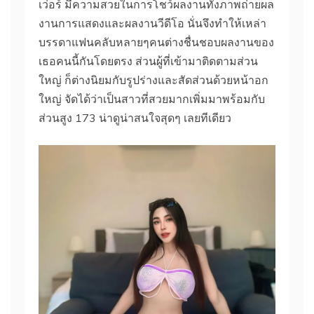
เว่อร์ มีความสวยในการโชว์ผลงานทั้งภาพถ่ายผล
งานการแสดงและผลงานวีดีโอ นั่นจึงทำให้เหล่า
บรรดาแฟนคลับหลายๆคนต่างชื่นชอบผลงานของ
เธอคนนี้กันโดยตรง ส่วนผู้ที่เข้ามาติดตามส่วน
ใหญ่ ก็ต่างนิยมกับรูปร่างและสัดส่วนด้วยหน้าอก
ใหญ่ จัดได้ว่าเป็นสาวที่สวยมากเพิ่มมาพร้อมกับ
ส่วนสูง 173 น่าดูน่าสนใจสุดๆ เลยทีเดียว