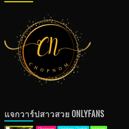
แจกวาร์ปสาวสวย ONLYFANS
Chopnom
Onlyfans / Twitch
นางแบบ