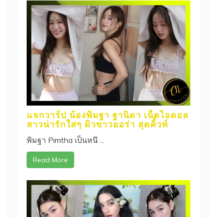
แจกวาร์ป น้องพิมฐา ฐานิดา เน็ตไอดอล
สาวน่ารักใสๆ ผิวขาวออร่า สุดคิ้วท์
พิมฐา Pimtha เป็นหนึ ...
Read More