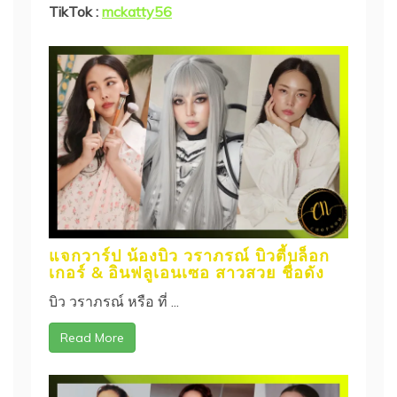
TikTok :
mckatty56
แจกวาร์ป น้องบิว วราภรณ์ บิวตี้บล็อก
เกอร์ & อินฟลูเอนเซอ สาวสวย ชื่อดัง
บิว วราภรณ์ หรือ ที่ ...
Read More