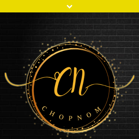
Skip
to
content