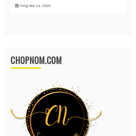
กรกฎาคม 14, 2026
CHOPNOM.COM