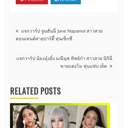
แนะแนว
แจกวาร์ป จูนฮั่นนี่ June Napamol สาวสวย
คอนเทนต์สายปาร์ตี้ หุ่นเซ็กซี่
เรื่อง
แจกวาร์ป น้องอุ๋งอิ๋ง มณีนุช ทิพย์ก๋า สาวสวย บิกินี่
ขายแตงโม หุ่นแซ่บ เด็ด
RELATED POSTS