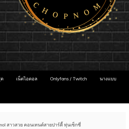
แจกวาร์ป!! สาวเน
ป สาวติดกระแส เน็ตไอดอล นางแบบ INFLUEN
พเดทผลงานใหม่ๆน่าติดตาม ช่องทางการติดต
ONLYFANS หุ่นเอ็กซ์
ุด
เน็ตไอดอล
Onlyfans / Twitch
นางแบบ
mol สาวสวย คอนเทนต์สายปาร์ตี้ หุ่นเซ็กซี่