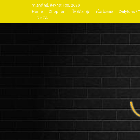
Skip
วันอาทิตย์, สิงหาคม 09, 2026
to
Home
Chopnom
โพสต์ล่าสุด
เน็ตไอดอล
Onlyfans / 
DMCA
content