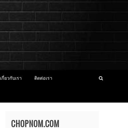
็ตไอดอล นางแบบ
CER ประวัติส่วนตัว จุดเริ่มต้น
่องาน
เกี่ยวกับเรา
ติดต่อเรา
CHOPNOM.COM