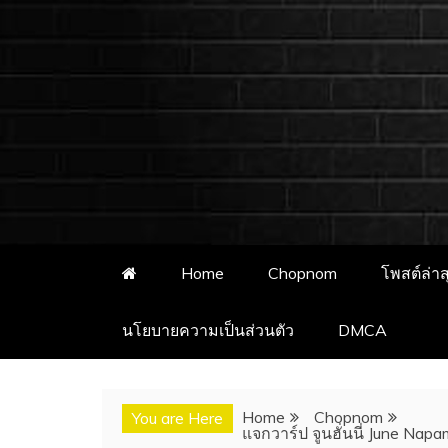
ชอบนมดอทคอม 
ชอบนมดอทคอม เว็บไซต์แจกวาร์
อั
Home
Chopnom
โพสต์ล่าส
นโยบายความเป็นส่วนตัว
DMCA
Home
Chopnom
You are Here
แจกวาร์ป จูนฮั่นนี่ June Napa