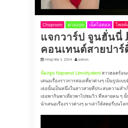
Chopnom
นางแบบ
เน็ตไอดอล
โพสต์ล
แจกวาร์ป จูนฮั่นนี่
คอนเทนต์สายปาร์ตี้ 
กรกฎาคม 3, 2024
admin
น้องจูน Napamol Limviriyalerd
สาวฮอตร้อนฉ่า
เสนอเรื่องราวการท่องเที่ยวต่างๆ เป็นรูปแบบ
เธอนั้นเป็นหนึ่งในสาวสวยที่ประสบความสำเร็
เธอพากินพาเที่ยวพาไปชมวิว ที่หลายคน ๆ นั้
นำเสนอเรื่องราวต่างๆ มาเล่าให้สตอรี่บนโลกอ