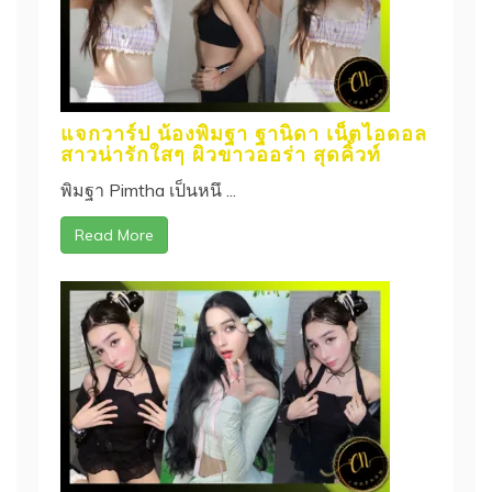
แจกวาร์ป น้องพิมฐา ฐานิดา เน็ตไอดอล
สาวน่ารักใสๆ ผิวขาวออร่า สุดคิ้วท์
พิมฐา Pimtha เป็นหนึ ...
Read More