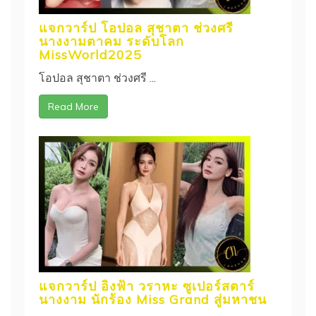
แจกวาร์ป โอปอล สุชาตา ช่วงศรี
นางงามตาคม ระดับโลก
MissWorld2025
โอปอล สุชาตา ช่วงศรี ...
Read More
แจกวาร์ป อิงฟ้า วราหะ ซูเปอร์สตาร์
นางงาม นักร้อง Miss Grand สู่มหาชน