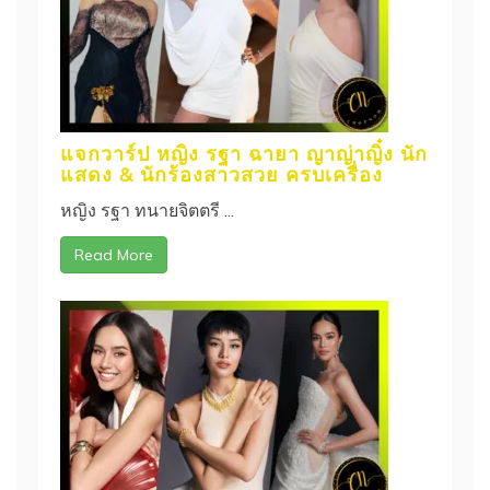
แจกวาร์ป หญิง รฐา ฉายา ญาญ่าญิ๋ง นัก
แสดง & นักร้องสาวสวย ครบเครื่อง
หญิง รฐา ทนายจิตตรี ...
Read More