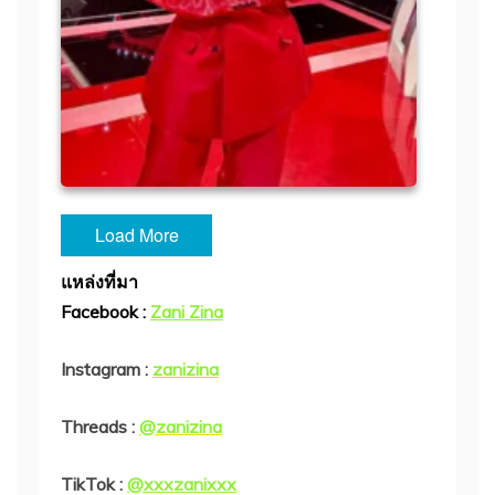
Load More
แหล่งที่มา
Facebook :
Zani Zina
Instagram :
zanizina
Threads :
@zanizina
TikTok :
@xxxzanixxx