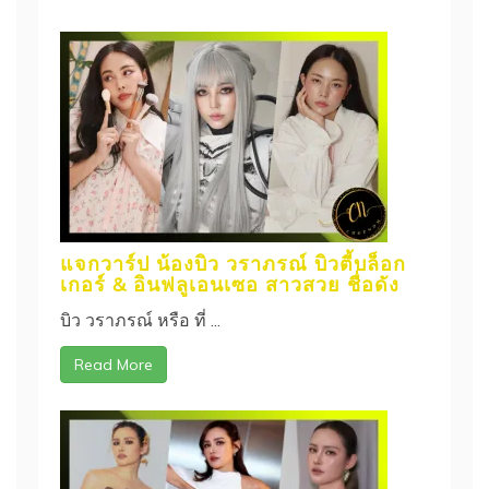
แจกวาร์ป น้องบิว วราภรณ์ บิวตี้บล็อก
เกอร์ & อินฟลูเอนเซอ สาวสวย ชื่อดัง
บิว วราภรณ์ หรือ ที่ ...
Read More