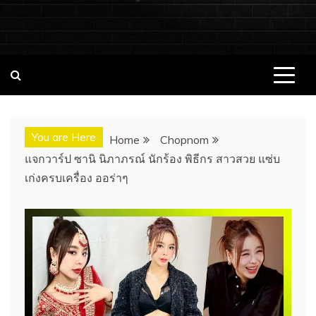
ชอบนมดอทคอม แจกวาร์ป!! สาวเน็ตไอ
ชอบนมดอทคอม เว็บไซต์แจกวาร์ป สาวติดกระแส เน็ตไอดอล
นางแบบ INFLUENCER ประวัติส่วนตัว จุดเริ่มต้น อัพเดทผลงาน
ดอล นางแบบ ONLYFANS หุ่นเอ็กซ์
ใหม่ๆน่าติดตาม ช่องทางการติดต่องาน
You are Here
Home
Chopnom
แจกวาร์ป ซานิ นิภาภรณ์ นักร้อง พิธีกร สาวสวย แซ่บ
เก่งครบเครื่อง ออร่าๆ