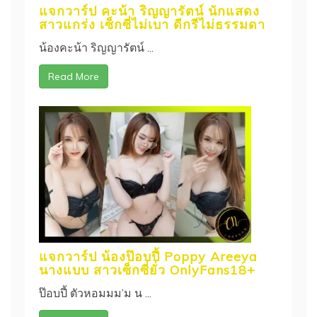
แจกวาร์ป คะน้า ริญญารัตน์ นักแสดง
สาวแกร่ง เซ็กซี่ไม่เบา ดีกรีไม่ธรรมดา
น้องคะน้า ริญญารัตน์ ...
Read More
แจกวาร์ป น้องป๊อบปี้ Poppy Areeya
นางแบบ สาวเซ็กซี่ยั่ว OnlyFans18+
ป๊อบปี้ ตัวหอมมม’ม น ...