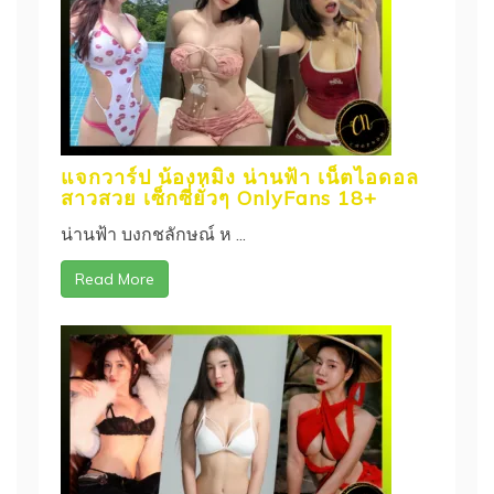
แจกวาร์ป น้องหมิง น่านฟ้า เน็ตไอดอล
สาวสวย เซ็กซี่ยั่วๆ OnlyFans 18+
น่านฟ้า บงกชลักษณ์ ห ...
Read More