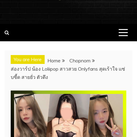
ชอบนมดอทคอม แจกวาร์ป!! สาวเน็ตไอ
ชอบนมดอทคอม เว็บไซต์แจกวาร์ป สาวติดกระแส เน็ตไอดอล
นางแบบ INFLUENCER ประวัติส่วนตัว จุดเริ่มต้น อัพเดทผลงาน
ดอล นางแบบ ONLYFANS หุ่นเอ็กซ์
ใหม่ๆน่าติดตาม ช่องทางการติดต่องาน
You are Here
Home
Chopnom
ส่องวาร์ป น้อง Loliipop สาวสวย Onlyfans สุดเร้าใจ แซ่
บซี้ด สายยั่ว ตัวตึง