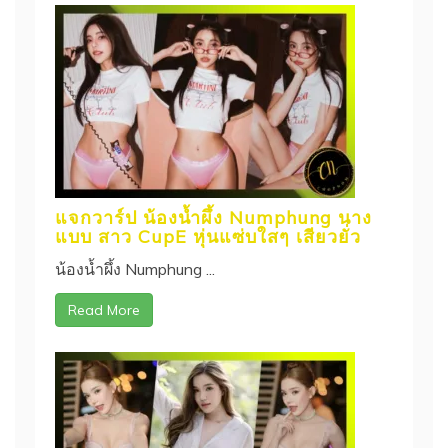
แจกวาร์ป น้องน้ำผึ้ง Numphung นาง
แบบ สาว CupE หุ่นแซ่บใสๆ เสียวยั่ว
น้องน้ำผึ้ง Numphung ...
Read More