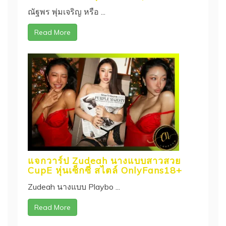
ณัฐพร พุ่มเจริญ หรือ ...
Read More
แจกวาร์ป Zudeah นางแบบสาวสวย
CupE หุ่นเซ็กซี่ สไตล์ OnlyFans18+
Zudeah นางแบบ Playbo ...
Read More