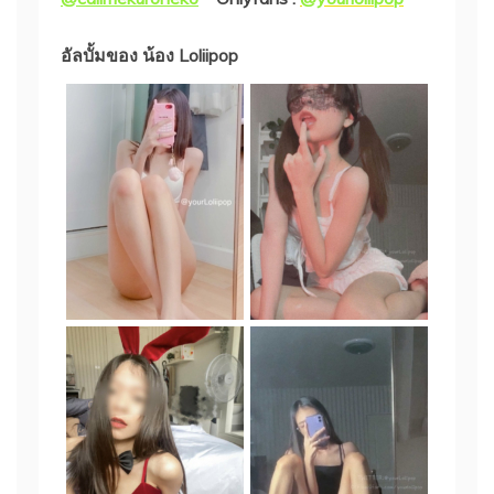
อัลบั้มของ น้อง Loliipop