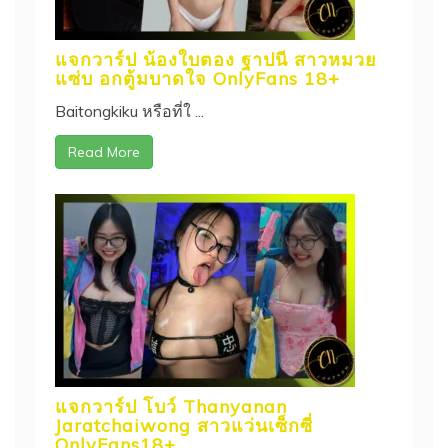
แจกวาร์ป น้องใบตอง ฐาปนี สาวหมวย
แซ่บ อกตู้มบาดใจ OnlyFans 18+
Baitongkiku หรือที่ใ ...
Read More
แจกวาร์ป โบว์ Thanyanan
Jaratchaiwong สาวแว่นเซ็กซี่
OnlyFans18+