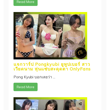
Read More
แจกวาร์ป Pongkyubi ยูทูปเบอร์ สาว
เวียดนาม หุ่นแซ่บสะดุดตา OnlyFans
Pong Kyubi บอกเลยว่า ...
Read More