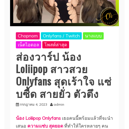
Chopnom
Onlyfans / Twitch
นางแบบ
เน็ตไอดอล
โพสต์ล่าสุด
ส่องวาร์ป น้อง
Loliipop สาวสวย
Onlyfans สุดเร้าใจ แซ่
บซี้ด สายยั่ว ตัวตึง
กรกฎาคม 4, 2023
admin
น้อง Loliipop Onlyfans
เธอคนนี้พร้อมแล้วที่จะนำ
เสนอ
ความแซ่บ สุดยอด
ที่ทำให้ใครหลายๆ คน