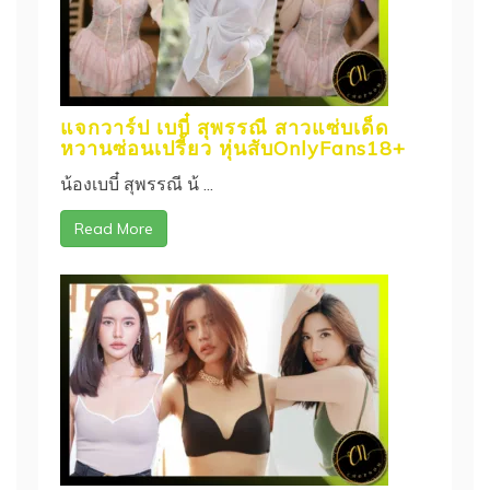
แจกวาร์ป เบบี๋ สุพรรณี สาวแซ่บเด็ด
หวานซ่อนเปรี้ยว หุ่นสับOnlyFans18+
น้องเบบี๋ สุพรรณี น้ ...
Read More