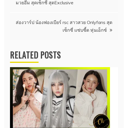
มวยอึ๋ม สุดเซ็กซี่ สุดExclusive
เรื่อง
ส่องวาร์ป น้องฟองเบียร์ rsc สาวสวย Onlyfans สุด
เซ็กซี่ แซ่บซี้ด หุ่นเอ็กซ์
RELATED POSTS