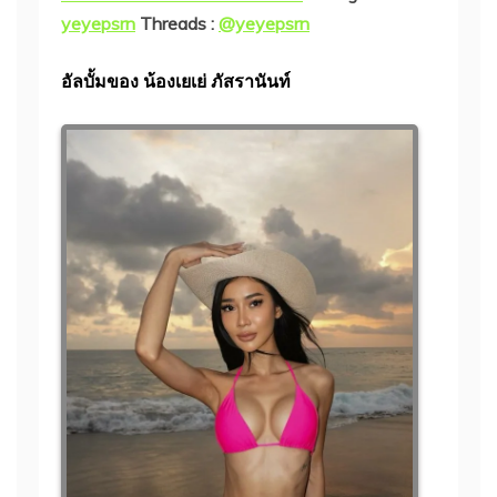
yeyepsrn
Threads :
@yeyepsrn
อัลบั้มของ น้องเยเย่ ภัสรานันท์