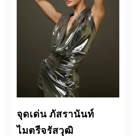
จุดเด่น ภัสรานันท์
ไมตรีจรัสวุฒิ