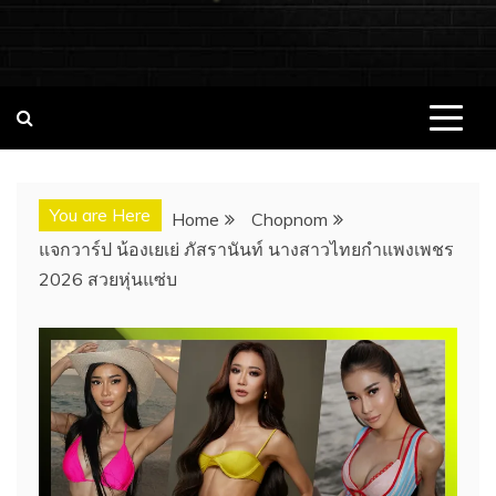
ชอบนมดอทคอม แจกวาร์ป!! สาวเน็ตไอ
ชอบนมดอทคอม เว็บไซต์แจกวาร์ป สาวติดกระแส เน็ตไอดอล
นางแบบ INFLUENCER ประวัติส่วนตัว จุดเริ่มต้น อัพเดทผลงาน
ดอล นางแบบ ONLYFANS หุ่นเอ็กซ์
ใหม่ๆน่าติดตาม ช่องทางการติดต่องาน
You are Here
Home
Chopnom
แจกวาร์ป น้องเยเย่ ภัสรานันท์ นางสาวไทยกำแพงเพชร
2026 สวยหุ่นแซ่บ