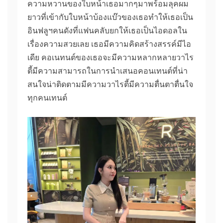
ความหวานของใบหน้าเธอมากๆมาพร้อมลุคผม
ยาวที่เข้ากับใบหน้าบ้องแบ๊วของเธอทำให้เธอเป็น
อินฟลูฯคนดังที่แฟนคลับยกให้เธอเป็นไอดอลใน
เรื่องความสวยเลย เธอมีความคิดสร้างสรรค์มีไอ
เดีย คอเนทนต์ของเธอจะมีความหลากหลายวาไร
ตี้มีความสามารถในการนำเสนอคอนเทนต์ที่น่า
สนใจน่าติดตามมีความวาไรตี้มีความตื่นตาตื่นใจ
ทุกคนเทนต์