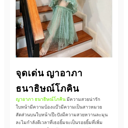
จุดเด่น ญาอาภา
ธนาธิษณ์โภคิน
ญาอาภา ธนาธิษณ์โภคิน
มีความสวยน่ารัก
ใบหน้ามีความบ้องแบ๊วมีความเป็นสาวหมวย
สัดส่วนบนใบหน้าเป๊ะปังมีความสวยหวานละมุน
ละไมกำลังดีเวลาที่เธอยิ้มจะเป็นรอยยิ้มที่เพิ่ม