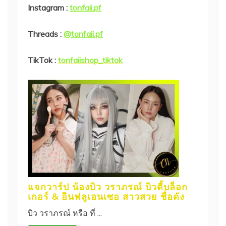
Instagram :
tonfaii.pf
Threads :
@tonfaii.pf
TikTok :
tonfaiishop_tiktok
แจกวาร์ป น้องบิว วราภรณ์ บิวตี้บล็อก
เกอร์ & อินฟลูเอนเซอ สาวสวย ชื่อดัง
บิว วราภรณ์ หรือ ที่ ...