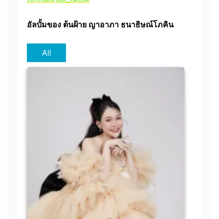
อัลบั้มของ ต้นฝ้าย ญาอาภา ธนาธิษณ์โภคิน
All