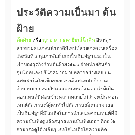
ประวัติความเป็นมา
ต้น
ฝ้าย
ต้นฝ้าย
หรือ
ญาอาภา ธนาธิษณ์โภคิน
อินฟลูฯ
สาวสวยคนเก่งหน้าตาดีมีเสน่ห์สวยเก่งครบเครื่อง
เกิดวันที่ 3 กุมภาพันธ์ เธอเป็นอินฟลูฯ และเป็น
เจ้าของธุรกิจร้านต้นฝ้าย Shop จำหน่ายสินค้า
อุปโภคและบริโภคมากมายหลายอย่างเลย บน
แพตฟอร์มโซเชียลของเธอมีแฟนคลับติดตาม
จำนวนมาก เธออัปเดตคอนเทนต์แนววาไรตี้เป็น
คอนเทนต์ที่ค่อนข้างหลากหลายไม่ว่าจะเป็น คอน
เทนต์สัมภาษณ์ผู้คนทั่วไปสัมภาษณ์เล่นเกม เธอ
เป็นอินฟลูฯที่มีไอเดียในการนำเสนอคอนเทนต์ที่มี
ความบันเทิงดูแล้วสนุกสนานบันเทิงเฮฮา ดีต่อใจ
สามารถดูได้เพลินๆ เธอใส่ไอเดียใส่ความคิด