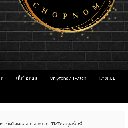
แจกวาร์ป!! สาวเน
ป สาวติดกระแส เน็ตไอดอล นางแบบ INFLUEN
พเดทผลงานใหม่ๆน่าติดตาม ช่องทางการติดต
ONLYFANS หุ่นเอ็กซ์
ุด
เน็ตไอดอล
Onlyfans / Twitch
นางแบบ
an เน็ตไอดอลสาวสวยดาว TikTok สุดเซ็กซี่