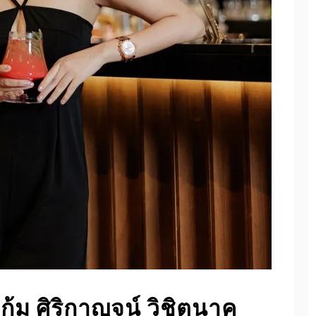
้ม ศิริกาญจน์ วิชิตนาค