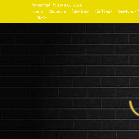
Skip
วันพฤหัสบดี, สิงหาคม 06, 2026
to
Home
Chopnom
โพสต์ล่าสุด
เน็ตไอดอล
Onlyfans / 
DMCA
content