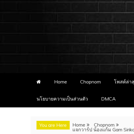
ชอบนมดอทคอม 
ชอบนมดอทคอม เว็บไซต์แจกวาร์
อั
Home
Chopnom
โพสต์ล่าส
นโยบายความเป็นส่วนตัว
DMCA
Home
Chopnom
You are Here
แจกวาร์ป น้องแก้ม Gam Sirik