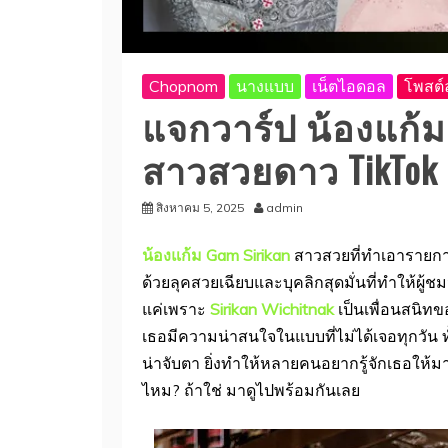
Chopnom
นางแบบ
เน็ตไอดอล
โพสต์ล
แจกวาร์ป น้องแก้ม
สาวสวยดาว TikTok ส
สิงหาคม 5, 2025
admin
น้องแก้ม Gam Sirikan
สาวสวยที่ทำเอารายการ
ด้วยลุคสวยเฉียบและบุคลิกสุดมั่นที่ทำให้ผู
แค่เพราะ
Sirikan Wichitnak
เป็นเพื่อนสนิทข
เธอมีความน่าสนใจในแบบที่ไม่ได้เจอทุกวัน 
น่าจับตา ยิ่งทำให้หลายคนอยากรู้จักเธอให้มา
ไหม? ถ้าใช่ มาดูไปพร้อมกันเลย