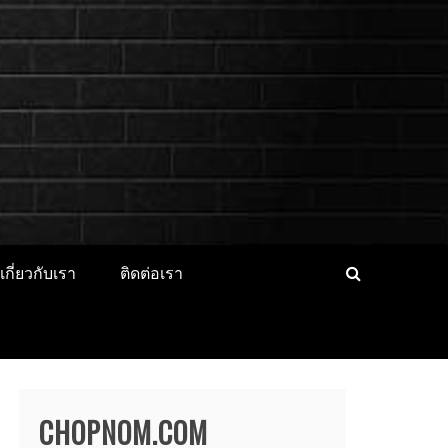
็ตไอดอล นางแบบ
CER ประวัติส่วนตัว จุดเริ่มต้น
่องาน
เกี่ยวกับเรา
ติดต่อเรา
CHOPNOM.COM