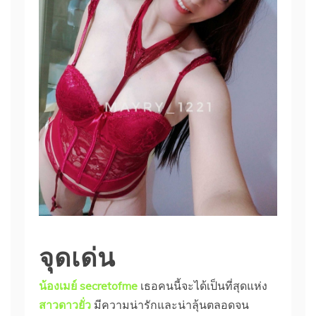
จุดเด่น
น้องเมย์ secretofme
เธอคนนี้จะได้เป็นที่สุดแห่ง
สาวดาวยั่ว
มีความน่ารักและน่าลุ้นตลอดจน