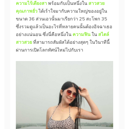
ความไร้เดียงสา
พร้อมกับเป็นหนึ่งใน
สาวสวย
คุณภาพยั่ว
ได้เร้าใจมากับความใหญ่ของอยู่ใน
ขนาด 36 ส่วนเอวนั้นมาเรียกว่า 25 สะโพก 35
ซึ่งรวมดูแล้วเป็นอะไรที่หลายคนนั้นต้องอิจฉาเธอ
อย่างแน่นอน ซึ่งนี่คือหนึ่งใน
ความฟิน
ใน
สไตล์
สาวสวย
ที่สามารถสัมผัสได้อย่างสุดๆ ในวินาทีนี้
ผ่านการเปิดโลกทัศน์ใหม่ไปกับเรา