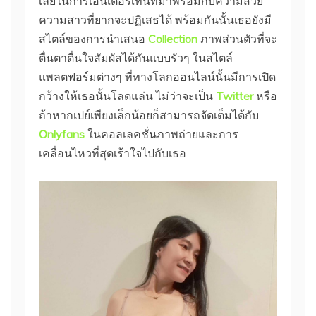
เลยในการเอนเตอร์เทนที่มาพร้อมกับความสวย
ความสาวที่ยากจะปฏิเสธได้ พร้อมกันนั้นเธอยังมี
สไตล์ของการนำเสนอ
Collection
ภาพส่วนตัวที่จะ
ตื่นตาตื่นใจสัมผัสได้กันแบบรัวๆ ในสไตล์
แพลตฟอร์มต่างๆ ที่ทางโลกออนไลน์นั้นมีการเปิด
กว้างให้เธอนั้นโลดแล่น ไม่ว่าจะเป็น
Twitter
หรือ
ถ้าหากเปย์เพียงเล็กน้อยก็สามารถจัดเต็มได้กับ
Onlyfans
ในคอลเลคชั่นภาพถ่ายและการ
เคลื่อนไหวที่สุดเร้าใจไปกับเธอ