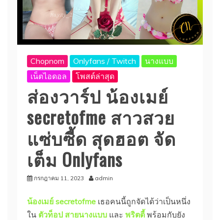
Chopnom
Onlyfans / Twitch
นางแบบ
เน็ตไอดอล
โพสต์ล่าสุด
ส่องวาร์ป น้องเมย์
secretofme สาวสวย
แซ่บซี้ด สุดฮอต จัด
เต็ม Onlyfans
กรกฎาคม 11, 2023
admin
น้องเมย์ secretofme
เธอคนนี้ถูกจัดได้ว่าเป็นหนึ่ง
ใน
ตัวท็อป สายนางแบบ
และ
พริตตี้
พร้อมกับยัง