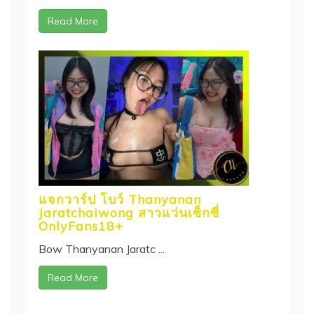
Read More
แจกวาร์ป โบว์ Thanyanan
Jaratchaiwong สาวแว่นเซ็กซี่
OnlyFans18+
Bow Thanyanan Jaratc ...
Read More