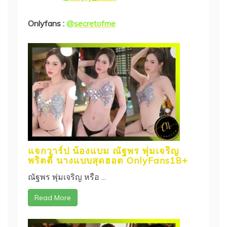
Onlyfans :
@secretofme
แจกวาร์ป น้องแบม ณัฐพร พุ่มเจริญ
พริตตี้ นางแบบสุดฮอต OnlyFans18+
ณัฐพร พุ่มเจริญ หรือ ...
Read More