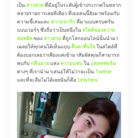
เป็น
สาวสวย
ที่มีอยู่ในระดับผู้เข้าประกวดในหลาก
หลายรายการเลยทีเดียว ที่เธอคนนี้ยังมาพร้อมกับ
ความขี้เล่นและ
ความน่ารัก
ที่มาแบบครบครัน
แบบเว่อร์ๆ ซึ่งถือว่าเป็นหนึ่งใน
สไตล์ของความ
ฮอตฮิต
ของ
สาวสวย
ที่ถูกโลกออนไลน์นั้นนำมา
เฉลยให้ทุกคนได้เห็นแบบ
ตื่นตาตื่นใจ
ในสไตล์ที่
ต้องบอกเลยว่าเพียงแค่เข้ามาสัมผัสคุณก็สามารถ
พบกับ
กลิ่นอาย
แห่ง
ความแซ่บ
ใน
แพลตฟอร์ม
ต่างๆ ที่เรานำมาเสนอให้ไม่ว่าจะเป็น
Twitter
และที่จะลืมไม่ได้เลยนั่นก็คือ
Onlyfans