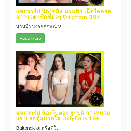
แจกวาร์ป น้องหมิง น่านฟ้า เน็ตไอดอล
สาวสวย เซ็กซี่ยั่วๆ OnlyFans 18+
น่านฟ้า บงกชลักษณ์ ห ...
Read More
แจกวาร์ป น้องใบตอง ฐาปนี สาวหมวย
แซ่บ อกตู้มบาดใจ OnlyFans 18+
Baitongkiku หรือที่ใ ...