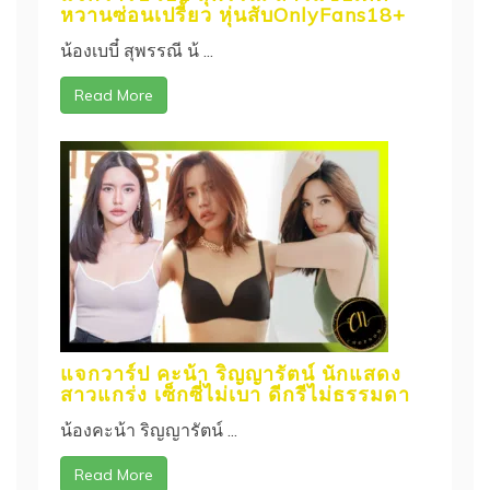
หวานซ่อนเปรี้ยว หุ่นสับOnlyFans18+
น้องเบบี๋ สุพรรณี น้ ...
Read More
แจกวาร์ป คะน้า ริญญารัตน์ นักแสดง
สาวแกร่ง เซ็กซี่ไม่เบา ดีกรีไม่ธรรมดา
น้องคะน้า ริญญารัตน์ ...
Read More