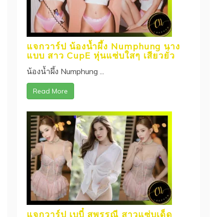
แจกวาร์ป น้องน้ำผึ้ง Numphung นาง
แบบ สาว CupE หุ่นแซ่บใสๆ เสียวยั่ว
น้องน้ำผึ้ง Numphung ...
Read More
แจกวาร์ป เบบี๋ สุพรรณี สาวแซ่บเด็ด