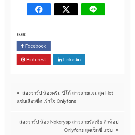
SHARE
Facebook
Twitter
Pinterest
Linkedin
แนะแนว
ส่องวาร์ป น้องดรีม บีโก้ สาวสวยแจ่มสุด Hot
แซ่บเสียวซี้ด เร้าใจ Onlyfans
เรื่อง
ส่องวาร์ป น้อง Nakarysp สาวสวยรัสเซีย ตัวท็อป
Onlyfans สุดเซ็กซี่ แซ่บ