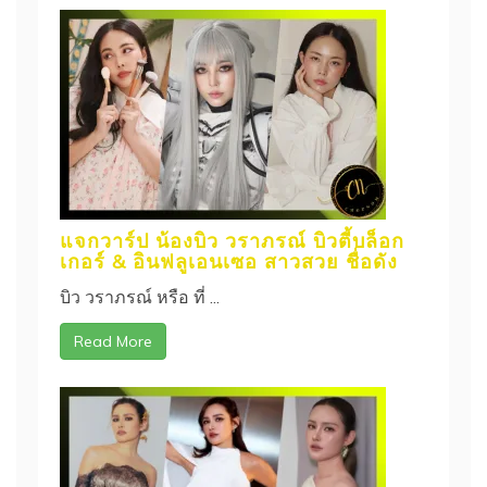
แจกวาร์ป น้องบิว วราภรณ์ บิวตี้บล็อก
เกอร์ & อินฟลูเอนเซอ สาวสวย ชื่อดัง
บิว วราภรณ์ หรือ ที่ ...
Read More