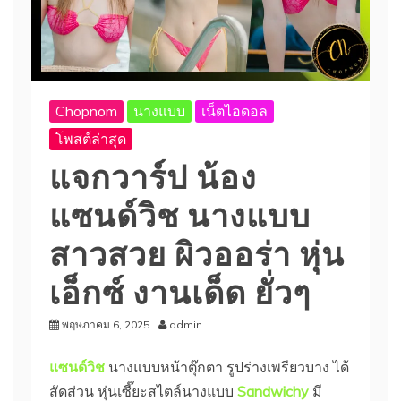
Chopnom
นางแบบ
เน็ตไอดอล
โพสต์ล่าสุด
แจกวาร์ป น้อง
แซนด์วิช นางแบบ
สาวสวย ผิวออร่า หุ่น
เอ็กซ์ งานเด็ด ยั่วๆ
พฤษภาคม 6, 2025
admin
แซนด์วิช
นางแบบหน้าตุ๊กตา รูปร่างเพรียวบาง ได้
สัดส่วน หุ่นเซี๊ยะสไตล์นางแบบ
Sandwichy
มี