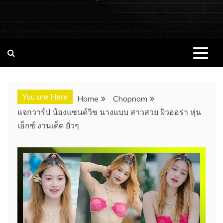
ชอบนมดอทคอม แจกวาร์ป!! สาวเน็ตไอ
ชอบนมดอทคอม เว็บไซต์แจกวาร์ป สาวติดกระแส เน็ตไอดอล
นางแบบ INFLUENCER ประวัติส่วนตัว จุดเริ่มต้น อัพเดทผลงาน
ดอล นางแบบ ONLYFANS หุ่นเอ็กซ์
ใหม่ๆน่าติดตาม ช่องทางการติดต่องาน
You are Here
Home
Chopnom
แจกวาร์ป น้องแซนด์วิช นางแบบ สาวสวย ผิวออร่า หุ่น
เอ็กซ์ งานเด็ด ยั่วๆ