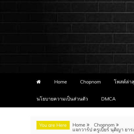
ชอบนมดอทคอม 
ชอบนมดอทคอม เว็บไซต์แจกวาร์
อั
Home
Chopnom
โพสต์ล่าส
นโยบายความเป็นส่วนตัว
DMCA
Home
Chopnom
You are Here
แจกวาร์ป ครูเบียร์ นุติญา ยาร