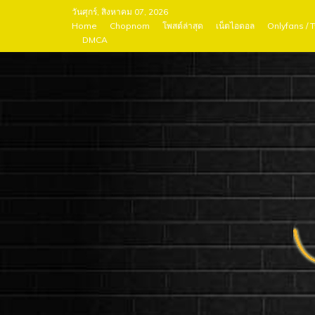
Skip
วันศุกร์, สิงหาคม 07, 2026
to
Home
Chopnom
โพสต์ล่าสุด
เน็ตไอดอล
Onlyfans / 
DMCA
content