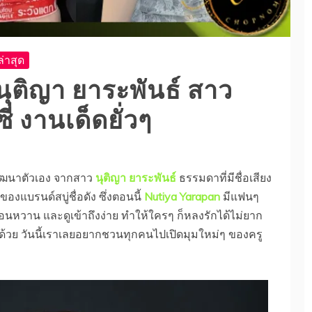
่าสุด
 นุติญา ยาระพันธ์ สาว
ี่ งานเด็ดยั่วๆ
พัฒนาตัวเอง จากสาว
นุติญา ยาระพันธ์
ธรรมดาที่มีชื่อเสียง
งแบรนด์สบู่ชื่อดัง ซึ่งตอนนี้
Nutiya Yarapan
มีแฟนๆ
่อนหวาน และดูเข้าถึงง่าย ทำให้ใครๆ ก็หลงรักได้ไม่ยาก
้วย วันนี้เราเลยอยากชวนทุกคนไปเปิดมุมใหม่ๆ ของครู