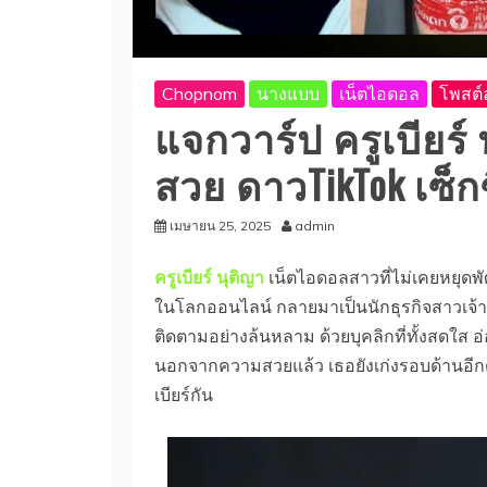
Chopnom
นางแบบ
เน็ตไอดอล
โพสต์ล
แจกวาร์ป ครูเบียร์
สวย ดาวTikTok เซ็กซ
เมษายน 25, 2025
admin
ครูเบียร์ นุติญา
เน็ตไอดอลสาวที่ไม่เคยหยุด
ในโลกออนไลน์ กลายมาเป็นนักธุรกิจสาวเจ้าขอ
ติดตามอย่างล้นหลาม ด้วยบุคลิกที่ทั้งสดใส อ
นอกจากความสวยแล้ว เธอยังเก่งรอบด้านอีกด
เบียร์กัน