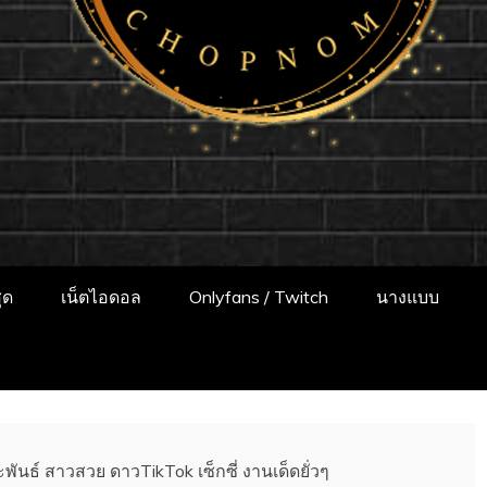
แจกวาร์ป!! สาวเน
ป สาวติดกระแส เน็ตไอดอล นางแบบ INFLUEN
พเดทผลงานใหม่ๆน่าติดตาม ช่องทางการติดต
ONLYFANS หุ่นเอ็กซ์
ุด
เน็ตไอดอล
Onlyfans / Twitch
นางแบบ
ะพันธ์ สาวสวย ดาวTikTok เซ็กซี่ งานเด็ดยั่วๆ