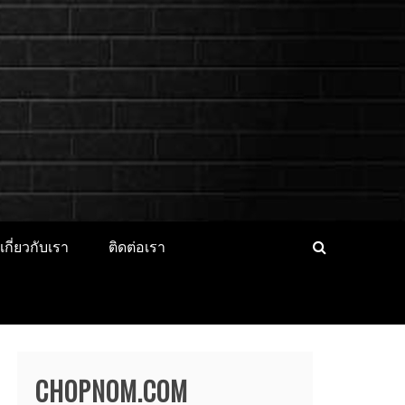
็ตไอดอล นางแบบ
CER ประวัติส่วนตัว จุดเริ่มต้น
่องาน
เกี่ยวกับเรา
ติดต่อเรา
CHOPNOM.COM