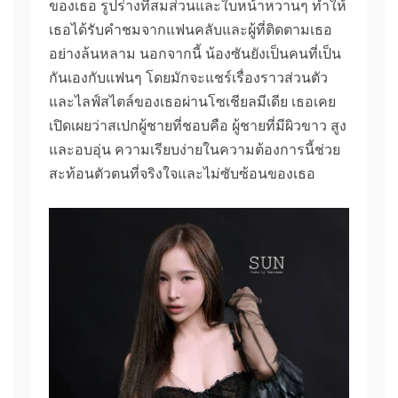
ของเธอ รูปร่างที่สมส่วนและใบหน้าหวานๆ ทำให้
เธอได้รับคำชมจากแฟนคลับและผู้ที่ติดตามเธอ
อย่างล้นหลาม นอกจากนี้ น้องซันยังเป็นคนที่เป็น
กันเองกับแฟนๆ โดยมักจะแชร์เรื่องราวส่วนตัว
และไลฟ์สไตล์ของเธอผ่านโซเชียลมีเดีย เธอเคย
เปิดเผยว่าสเปกผู้ชายที่ชอบคือ ผู้ชายที่มีผิวขาว สูง
และอบอุ่น ความเรียบง่ายในความต้องการนี้ช่วย
สะท้อนตัวตนที่จริงใจและไม่ซับซ้อนของเธอ