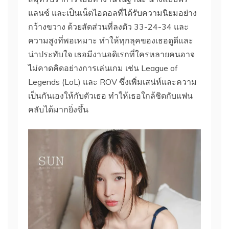
แลนซ์ และเป็นเน็ตไอดอลที่ได้รับความนิยมอย่าง
กว้างขวาง ด้วยสัดส่วนที่ลงตัว 33-24-34 และ
ความสูงที่พอเหมาะ ทำให้ทุกลุคของเธอดูดีและ
น่าประทับใจ เธอมีงานอดิเรกที่ใครหลายคนอาจ
ไม่คาดคิดอย่างการเล่นเกม เช่น League of
Legends (LoL) และ ROV ซึ่งเพิ่มเสน่ห์และความ
เป็นกันเองให้กับตัวเธอ ทำให้เธอใกล้ชิดกับแฟน
คลับได้มากยิ่งขึ้น