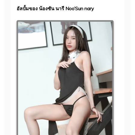
อัลบั้มของ
น้องซัน นารี Noo’Sun nary