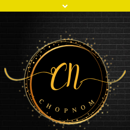
Skip
to
content