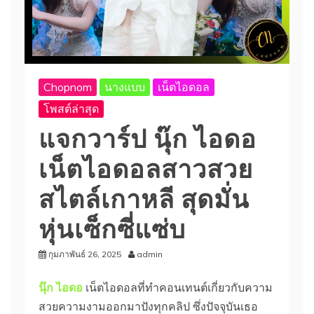
Chopnom
นางแบบ
เน็ตไอดอล
โพสต์ล่าสุด
แจกวาร์ป นุ๊ก ไอดอ
เน็ตไอดอลสาวสวย
สไตล์เกาหลี สุดมั่น
หุ่นเซ็กซี่แซ่บ
กุมภาพันธ์ 26, 2025
admin
นุ๊ก ไอดอ
เน็ตไอดอลที่ทำคอนเทนต์เกี่ยวกับความ
สวยความงามออกมาปังทุกคลิป ซึ่งปัจจุบันเธอ