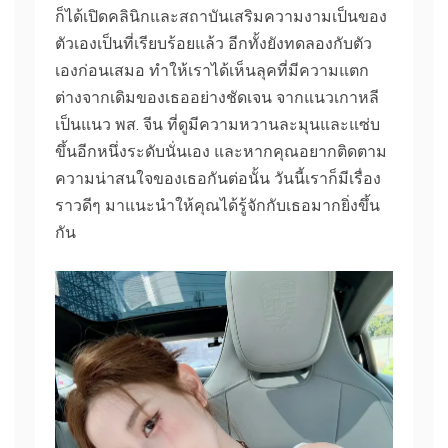
ก็ได้เปิดคลินิกและสถาบันเสริมความงามเป็นของ
ตัวเองเป็นที่เรียบร้อยแล้ว อีกทั้งยังทดลองกับตัว
เองก่อนเสมอ ทำให้เราได้เห็นลุคที่มีความแตก
ต่างจากเดิมของเธออย่างชัดเจน จากแนวเกาหลี
เป็นแนว พส. จีน ที่ดูมีความหวานละมุนและแซ่บ
ขึ้นอีกหนึ่งระดับนั่นเอง และหากคุณอยากติดตาม
ความน่าสนใจของเธอกันต่อนั้น วันนี้เราก็มีเรื่อง
ราวดีๆ มาแนะนำให้คุณได้รู้จักกับเธอมากยิ่งขึ้น
กัน