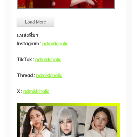
Load More
แหล่งที่มา
Instagram :
ndmikkiholic
TikTok :
ndmikkiholic
Thread :
ndmikkiholic
X :
ndmikkiholic