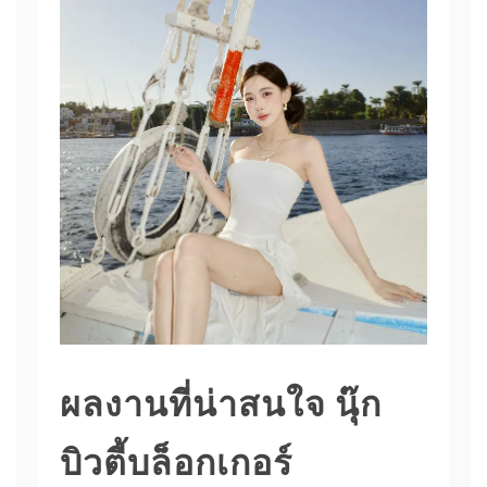
ผลงานที่น่าสนใจ นุ๊ก
บิวตี้บล็อกเกอร์