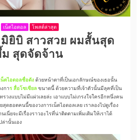
เน็ตไอดอล
โพสต์ล่าสุด
มิยิบิ สาวสวย ผมสั้นสุด
ม สุดจัดจ้าน
น็ตไอดอลชื่อดัง
ด้วยหน้าตาที่เป็นเอกลักษณ์ของเธอนั้น
นวงกา
ร สื่อโซเชียล
ขนาดนี้ ด้วยความที่เจ้าตัวนั้นมีลุคที่เป็น
ทรวงแบบไม่มีแผ่วเลยล่ะ เอาแบบไม่เกรงใจใครอีกหนึ่งคน
วยสุดฮอตคนนี้ของวงการเน็ตไอดอลเลย เราลองไปดูเรื่อง
เนี่ยจะมีเรื่องราวอะไรที่น่าติดตามเพิ่มเติมให้เราได้
ปล่านั้นเอง