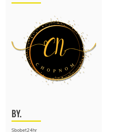
BY.
Sbobet24hr