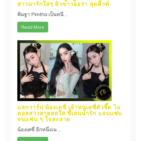
สาวน่ารักใสๆ ผิวขาวออร่า สุดคิ้วท์
พิมฐา Pimtha เป็นหนึ ...
Read More
แจกวาร์ป น้องเดซี่ เจ้าหนูเดซี่ตัวจี๊ด ไอ
ดอลสาวสายสดใส ขี้เล่นน่ารัก แอบแซ่บ
จนแฟน ๆ ใจละลาย
น้องเดซี่ อีกหนึ่งเน ...