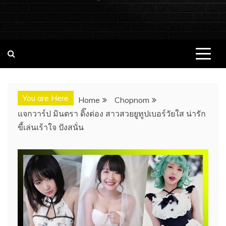
ชอบนมดอทคอม แจกวาร์ป!! สาวเน็ตไอ
ชอบนมดอทคอม เว็บไซต์แจกวาร์ป สาวติดกระแส เน็ตไอดอล
นางแบบ INFLUENCER ประวัติส่วนตัว จุดเริ่มต้น อัพเดทผลงาน
ดอล นางแบบ ONLYFANS หุ่นเอ็กซ์
ใหม่ๆน่าติดตาม ช่องทางการติดต่องาน
You are Here
Home
Chopnom
แจกวาร์ป มินตรา ดิ๊งด่อง สาวสวยยูทูปเบอร์วัยใส น่ารัก
ขี้เล่นเร้าใจ ปังสนั่น