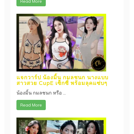
Read More
แจกวาร์ป น้องมิ้น กมลชนก นางแบบ
สาวสวย CupE เซ็กซี่ พร้อมลุคแซ่บๆ
น้องมิ้น กมลชนก หรือ ...
Read More