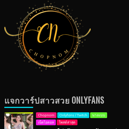
แจกวาร์ปสาวสวย ONLYFANS
Chopnom
Onlyfans / Twitch
นางแบบ
เน็ตไอดอล
โพสต์ล่าสุด