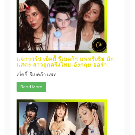
แจกวาร์ป เบ็คกี้ รีเบคก้า แพทรีเซีย นัก
แสดง สาวลูกครึ่งไทย-อังกฤษ ออร่า
เบ็คกี้-รีเบคก้า แพท ...
Read More