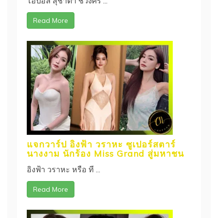
โอปอล สุชาตา ช่วงศรี ...
Read More
แจกวาร์ป อิงฟ้า วราหะ ซูเปอร์สตาร์
นางงาม นักร้อง Miss Grand สู่มหาชน
อิงฟ้า วราหะ หรือ ที ...
Read More