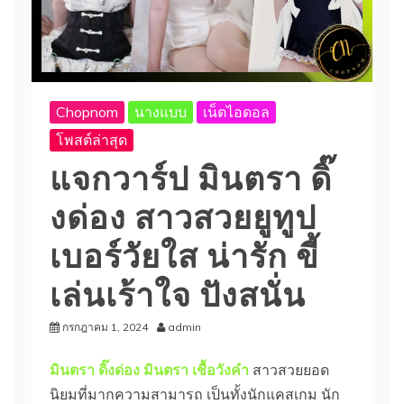
Chopnom
นางแบบ
เน็ตไอดอล
โพสต์ล่าสุด
แจกวาร์ป มินตรา ดิ๊
งด่อง สาวสวยยูทูป
เบอร์วัยใส น่ารัก ขี้
เล่นเร้าใจ ปังสนั่น
กรกฎาคม 1, 2024
admin
มินตรา ดิ๊งด่อง มินตรา เชื้อวังคำ
สาวสวยยอด
นิยมที่มากความสามารถ เป็นทั้งนักแคสเกม นัก