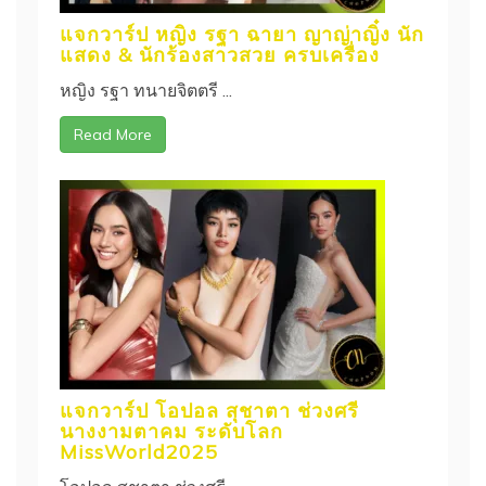
แจกวาร์ป หญิง รฐา ฉายา ญาญ่าญิ๋ง นัก
แสดง & นักร้องสาวสวย ครบเครื่อง
หญิง รฐา ทนายจิตตรี ...
Read More
แจกวาร์ป โอปอล สุชาตา ช่วงศรี
นางงามตาคม ระดับโลก
MissWorld2025