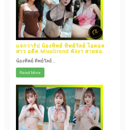
แจกวาร์ป น้องทิพย์ ทิพย์วัลย์ ไอดอล
สาว อดีต MissGrand พังงา สายฝอ.
น้องทิพย์ ทิพย์วัลย์ ...
Read More