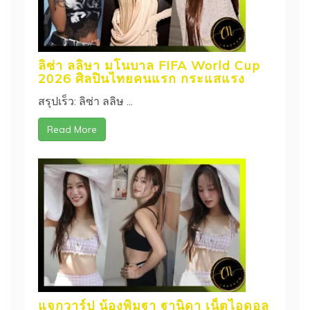
ลิซ่า ลลิษา มโนบาล FIFA World Cup
2026 ศิลปินไทยคนแรก กระแสแรง
สรุปเร็ว: ลิซ่า ลลิษ ...
Read More
แจกวาร์ป น้องพิมฐา ฐานิดา เน็ตไอดอล