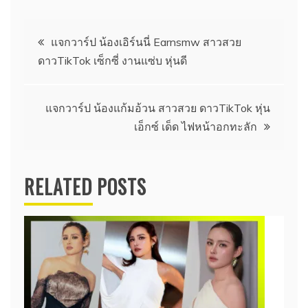
แนะแนว
แจกวาร์ป น้องเอิร์นนี่ Earnsmw สาวสวย
ดาวTikTok เซ็กซี่ งานแซ่บ หุ่นดี
เรื่อง
แจกวาร์ป น้องแก้มอ้วน สาวสวย ดาวTikTok หุ่น
เอ็กซ์ เด็ด ไฟหน้าอกทะลัก
RELATED POSTS