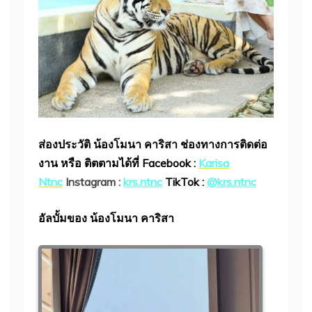
ส่องประวัติ น้องโมนา คาริสา ช่องทางการติดต่อ
งาน หรือ ติตตามได้ที่
Facebook :
Karisa
Ntnc
Instagram :
krs.ntnc
TikTok :
@krs.ntnc
อัลบั้มของ น้องโมนา คาริสา