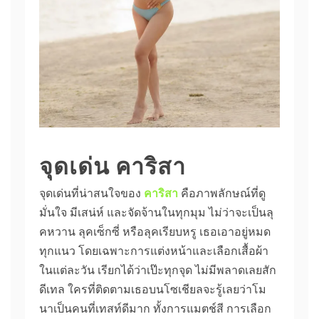
จุดเด่น คาริสา
จุดเด่นที่น่าสนใจของ
คาริสา
คือภาพลักษณ์ที่ดู
มั่นใจ มีเสน่ห์ และจัดจ้านในทุกมุม ไม่ว่าจะเป็นลุ
คหวาน ลุคเซ็กซี่ หรือลุคเรียบหรู เธอเอาอยู่หมด
ทุกแนว โดยเฉพาะการแต่งหน้าและเลือกเสื้อผ้า
ในแต่ละวัน เรียกได้ว่าเป๊ะทุกจุด ไม่มีพลาดเลยสัก
ดีเทล ใครที่ติดตามเธอบนโซเชียลจะรู้เลยว่าโม
นาเป็นคนที่เทสท์ดีมาก ทั้งการแมตช์สี การเลือก