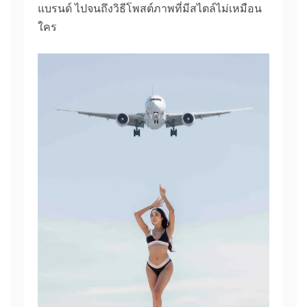
แบรนด์ ไปจนถึงวิธีโพสต์ภาพที่มีสไตล์ไม่เหมือน
ใคร