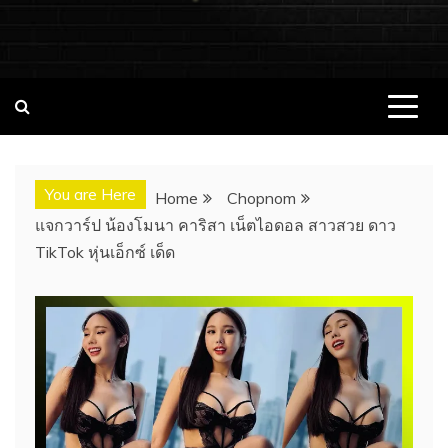
ชอบนมดอทคอม แจกวาร์ป!! สาวเน็ตไอ
ชอบนมดอทคอม เว็บไซต์แจกวาร์ป สาวติดกระแส เน็ตไอดอล
นางแบบ INFLUENCER ประวัติส่วนตัว จุดเริ่มต้น อัพเดทผลงาน
ดอล นางแบบ ONLYFANS หุ่นเอ็กซ์
ใหม่ๆน่าติดตาม ช่องทางการติดต่องาน
You are Here
Home
Chopnom
แจกวาร์ป น้องโมนา คาริสา เน็ตไอดอล สาวสวย ดาว
TikTok หุ่นเอ็กซ์ เด็ด