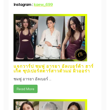
Instagram :
kaew_699
แจกวาร์ป ชมพู่ อารยา อัลเบอร์ต้า ฮาร์
เก็ต ซุปเปอร์สตาร์สาวตัวแม่ ผิวออร่า
ชมพู่ อารยา อัลเบอร์ ...
Read More