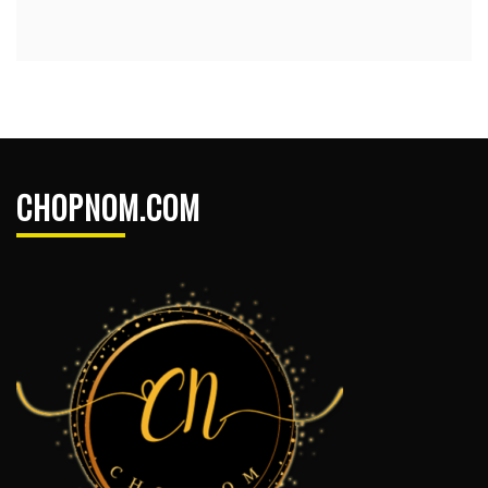
CHOPNOM.COM