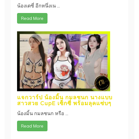
น้องเดซี่ อีกหนึ่งเน ...
Read More
แจกวาร์ป น้องมิ้น กมลชนก นางแบบ
สาวสวย CupE เซ็กซี่ พร้อมลุคแซ่บๆ
น้องมิ้น กมลชนก หรือ ...
Read More