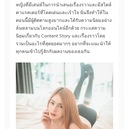
หญิงที่มีเสน่ห์ในการนำเสนอเรื่องราวและมีสไตล์
คาแรคเตอร์ที่โดดเด่นและเร้าใจ นั่นจึงทำให้ใน
ตอนนี้มีผู้ติดตามสูงมากและได้รับความนิยมอย่าง
ล้นหลามบนโลกออนไลน์อีกด้วย กระแสความ
นิยมเกี่ยวกับ Content Story และเรื่องราวโดย
รวมเป็นอะไรที่สุดยอดมากๆ อยากที่จะแนะนำให้
ทุกคนเข้าไปรู้จักกับผลงานของเธอกัน