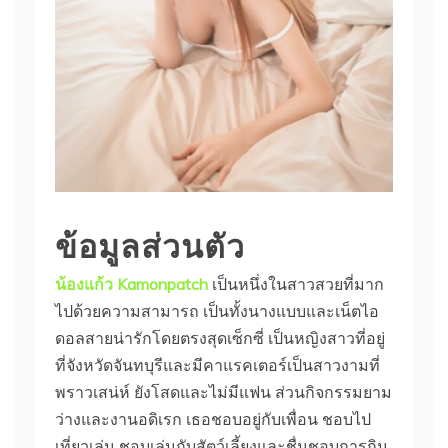
ข้อมูลส่วนตัว
น้องแก้ว Kamonpatch
เป็นหนึ่งในสาวสวยที่มาก
ไปด้วยความสามารถ เป็นทั้งนางแบบและเน็ตไอ
ดอลสายน่ารักโดยตรงสุดเซ็กซี่ เป็นหญิงสาวที่อยู่
ที่จังหวัดจันทบุรีและมีคาแรคเตอร์เป็นสาวงามที่
พราวเสน่ห์ ยังโสดและไม่มีแฟน ส่วนกิจกรรมยาม
ว่างและงานอดิเรก เธอชอบอยู่กับเพื่อน ชอบไป
เที่ยวเล่น ชอบเล่นกับสัตว์เลี้ยงและชื่นชอบการกิน