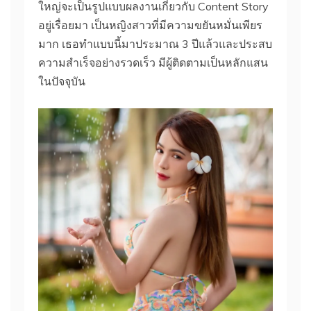
ใหญ่จะเป็นรูปแบบผลงานเกี่ยวกับ Content Story
อยู่เรื่อยมา เป็นหญิงสาวที่มีความขยันหมั่นเพียร
มาก เธอทำแบบนี้มาประมาณ 3 ปีแล้วและประสบ
ความสำเร็จอย่างรวดเร็ว มีผู้ติดตามเป็นหลักแสน
ในปัจจุบัน