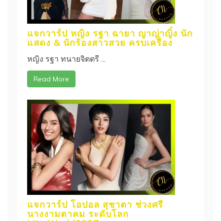
แจกวาร์ป หญิง รฐา ฉายา ญาญ่าญิ๋ง นัก
แสดง & นักร้องสาวสวย ครบเครื่อง
หญิง รฐา ทนายจิตตรี ...
Read More
แจกวาร์ป โอปอล สุชาตา ช่วงศรี
นางงามตาคม ระดับโลก