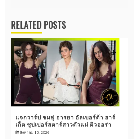
RELATED POSTS
แจกวาร์ป ชมพู่ อารยา อัลเบอร์ต้า ฮาร์
เก็ต ซุปเปอร์สตาร์สาวตัวแม่ ผิวออร่า
สิงหาคม 10, 2026