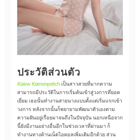
ประวัติส่วนตัว
Kaew Kamonpatch
เป็นสาวสวยที่มากความ
สามารถมีประวัติในการเริ่มต้นเข้าสู่วงการที่ยอด
เยี่ยม เธอนั้นทำงานสายนางแบบตั้งแต่เริ่มแรกเข้า
วงการ หลังจากนั้นก็พยายามพัฒนาตัวเองตาม
ความฝันอยู่เรื่อยมาจนถึงในปัจจุบัน นอกเหนือจาก
นี้ยังมีงานอย่างอื่นอีกในช่วงเวลาที่ผ่านมา ก็
ทำงานทางด้านเน็ตไอดอลเพิ่มเติมอีกด้วย ส่วน