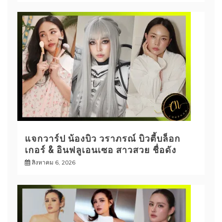
แจกวาร์ป น้องบิว วราภรณ์ บิวตี้บล็อก
เกอร์ & อินฟลูเอนเซอ สาวสวย ชื่อดัง
สิงหาคม 6, 2026