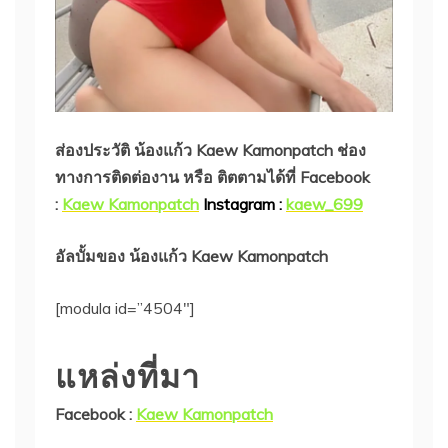
ส่องประวัติ น้องแก้ว Kaew Kamonpatch
ช่อง
ทางการติดต่องาน หรือ ติตตามได้ที่ Facebook
:
Kaew Kamonpatch
Instagram :
kaew_699
อัลบั้มของ น้องแก้ว Kaew Kamonpatch
[modula id=”4504″]
แหล่งที่มา
Facebook :
Kaew Kamonpatch