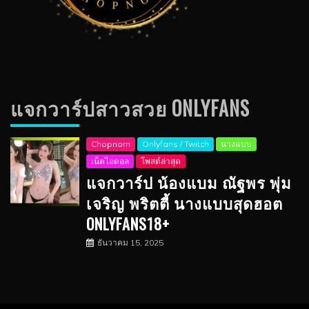
แจกวาร์ปสาวสวย ONLYFANS
Chopnom
Onlyfans / Twitch
นางแบบ
เน็ตไอดอล
โพสต์ล่าสุด
แจกวาร์ป น้องแบม ณัฐพร พุ่ม
เจริญ พริตตี้ นางแบบสุดฮอต
ONLYFANS18+
ธันวาคม 15, 2025