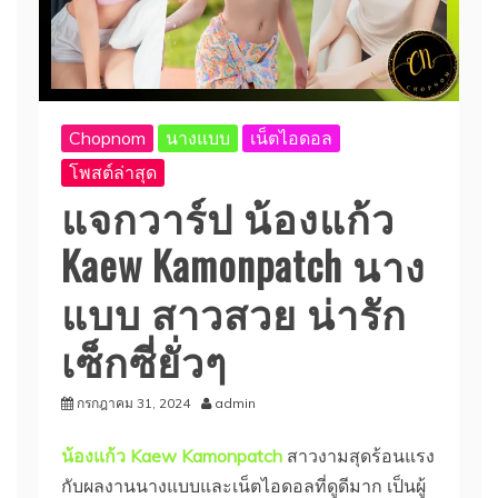
Chopnom
นางแบบ
เน็ตไอดอล
โพสต์ล่าสุด
แจกวาร์ป น้องแก้ว
Kaew Kamonpatch นาง
แบบ สาวสวย น่ารัก
เซ็กซี่ยั่วๆ
กรกฎาคม 31, 2024
admin
น้องแก้ว Kaew Kamonpatch
สาวงามสุดร้อนแรง
กับผลงานนางแบบและเน็ตไอดอลที่ดูดีมาก เป็นผู้