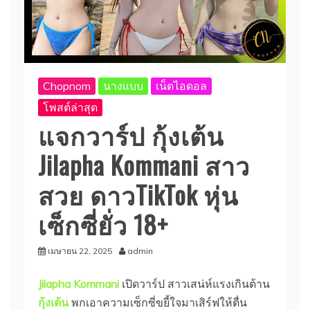
Chopnom
นางแบบ
เน็ตไอดอล
โพสต์ล่าสุด
แจกวาร์ป กุ้งเต้น
Jilapha Kommani สาว
สวย ดาวTikTok หุ่น
เซ็กซี่ยั่ว 18+
เมษายน 22, 2025
admin
Jilapha Kommani
เปิดวาร์ป สาวเสน่ห์แรงเกินต้าน
กุ้งเต้น
พกเอาความเซ็กซี่ขยี้ใจมาเสิร์ฟให้ตื่น