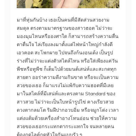
มาที่หุ่นกันบ้าง เธอเป็นคนที่มีสัดส่วนสวยงาม
สมดุล ตรงตามมาตรฐานของสาวฮอต ไม่ว่าจะ
มองมุมไหนหรือองศาใด ก็สามารถสร้างความตื่น
ตาตื่นใจ ไล่เรียงลงมาตั้งแต่ไฟหน้าใหญ่กำลังดี
เอวคอด สะโพกผาย ไปจนถึงก้นงอนเด้ง เป็นรูป
ร่างที่ไม่ว่าจะแต่งตัวสไตล์ไหน หรือใส่เพียงแค่วัน
พีชหรือทูพีช ก็เต็มไปด้วยมนต์เสน่ห์และสะกดทุก
สายตา ออร่าความดีงามกินขาด หรือจะเป็นความ
สวยของเธอ ก็มาแรงไม่แพ้กับความฮอตที่มีเลย
มาในสไตล์ที่มีเสน่ห์และตรงตาม Standard ของ
สาวสวย ไม่ว่าจะเป็นใบหน้ารูปไข่ คางเรียวสวย
ดวงตากลมโต ริมฝีปากอวบอิ่ม หรือจมูกโด่ง เวลา
แต่งแต้มด้วยเครื่องสำอางโทนอ่อน ช่วยให้ความ
สวยของเธอกระแทกตากระแทกใจ จนหลายคน
ต้องกดไลค์กดหัวใจกันแบบรัว ๆ