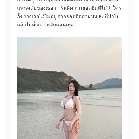
แฟนคลับของเธอ การันตีความฮอตฮิตที่ไม่ว่าใคร
ก็ขวางเธอไว้ไม่อยู่ จากยอดติดตามบน IG ที่ปาไป
แล้วไม่ต่ำกว่าหลักแสนคน