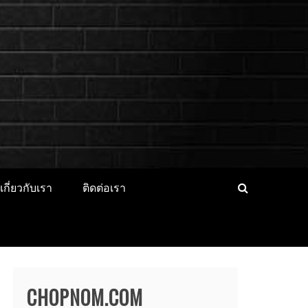
็ตไอดอล นางแบบ
CER ประวัติส่วนตัว จุดเริ่มต้น
่องาน
เกี่ยวกับเรา
ติดต่อเรา
CHOPNOM.COM