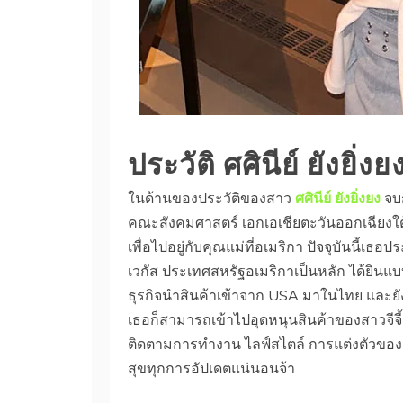
ประวัติ
ศศินีย์ ยังยิ่งย
ในด้านของประวัติของสาว
ศศินีย์ ยังยิ่งยง
จบ
คณะสังคมศาสตร์ เอกเอเชียตะวันออกเฉียงใต้
เพื่อไปอยู่กับคุณแม่ที่อเมริกา ปัจจุบันนี้
เวกัส ประเทศสหรัฐอเมริกาเป็นหลัก ได้ยินแบบ
ธุรกิจนำสินค้าเข้าจาก USA มาในไทย และยัง
เธอก็สามารถเข้าไปอุดหนุนสินค้าของสาวจีจี้
ติดตามการทำงาน ไลฟ์สไตล์ การแต่งตัวของสา
สุขทุกการอัปเดตแน่นอนจ้า