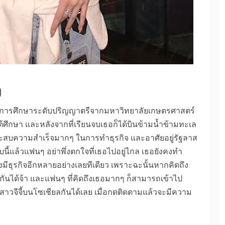
ง
การศึกษาระดับปริญญาตรีจากมหาวิทยาลัยเกษตรศาสตร์
ศึกษา และหลังจากที่เรียนจบเธอก็ได้บินข้ามน้ำข้ามทะเล
เธอประสบความสำเร็จมากๆ ในการทำธุรกิจ และอาศัยอยู่รัฐลาส
นี้แล้วแฟนๆ อย่าพึ่งตกใจที่เธอไปอยู่ไกล เธอยังคงทำ
มีธุรกิจอีกหลายอย่างเลยทีเดียว เพราะฉะนั้นหากคิดถึง
กันได้จ้า และแฟนๆ ที่คิดถึงเธอมากๆ ก็สามารถเข้าไป
วจีจี้บนโซเชียลกันได้เลย เมื่อกดติดตามแล้วจะมีความ