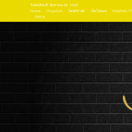
Skip
วันพฤหัสบดี, สิงหาคม 06, 2026
to
Home
Chopnom
โพสต์ล่าสุด
เน็ตไอดอล
Onlyfans / 
DMCA
content