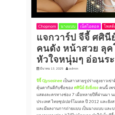
Chopnom
นางแบบ
เน็ตไอดอล
โพสต์ล
แจกวาร์ป จีจี้ ศศิน
คนดัง หน้าสวย ลุคโ
หัวใจหนุ่มๆ อ่อนร
มีนาคม 13, 2025
admin
จีจี้ Gjysasinee
เป็นสาวสวยรูปร่างสูงยาวเข่
คุ้นตากันดีกับชื่อของ
ศศินีย์ ยังยิ่งยง
คนนี้ เ
แสดงละครทางช่อง 7 เมื่อหลายปีที่ผ่านมา นอ
ประเทศ ไทยซุปเปอร์โมเดล ปี 2012 และยัง
และมีผลงานการถ่ายแบบ เป็นนางแบบ และบทบา