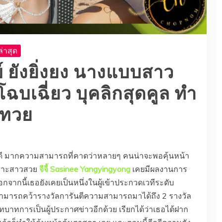
่าสุด
ีย์ ยังยิ่งยง นางแบบสาว
ฉบเฉี่ยว บุคลิกสุดคูล ทำ
ะทวย
าดี มากความสามารถที่คาดว่าหลายๆ คนน่าจะพอคุ้นหน้า
พราะสาวสวย
จีจี้
Sasinee Yangyingyong
เคยมีผลงานการ
กจากนี้เธอยังเคยเป็นหนึ่งในผู้เข้าประกวดเวทีระดับ
สามารถคว้ารางวัลการันตีความสามารถมาได้ถึง 2 รางวัล
ทการเป็นผู้ประกาศข่าวอีกด้วย เรียกได้ว่าเธอได้ฝาก