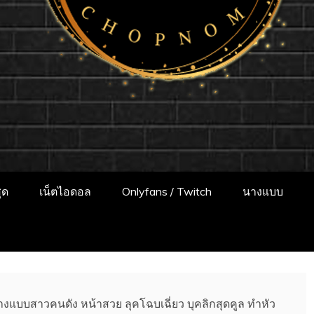
แจกวาร์ป!! สาวเน
ป สาวติดกระแส เน็ตไอดอล นางแบบ INFLUEN
พเดทผลงานใหม่ๆน่าติดตาม ช่องทางการติดต
ONLYFANS หุ่นเอ็กซ์
ุด
เน็ตไอดอล
Onlyfans / Twitch
นางแบบ
งยง นางแบบสาวคนดัง หน้าสวย ลุคโฉบเฉี่ยว บุคลิกสุดคูล ทำหัว