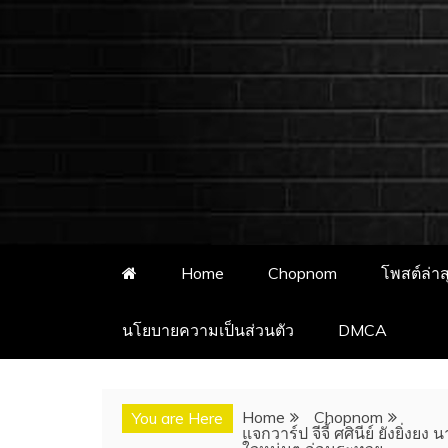
ชอบนมดอทคอม 
ชอบนมดอทคอม เว็บไซต์แจกวาร์
อั
Home
Chopnom
โพสต์ล่าส
นโยบายความเป็นส่วนตัว
DMCA
Home
Chopnom
You are Here
แจกวาร์ป จีจี้ ศศินีย์ ยังยิ่