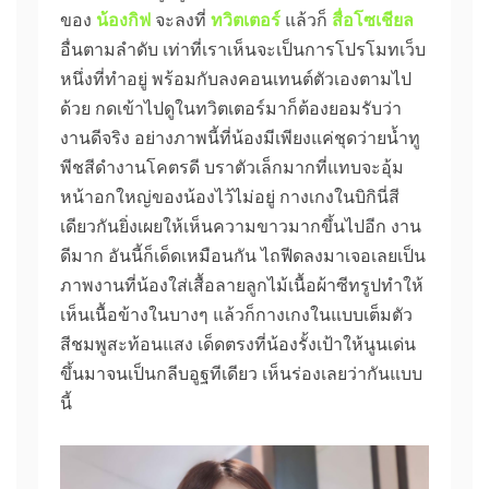
ของ
น้องกิฟ
จะลงที่
ทวิตเตอร์
แล้วก็
สื่อโซเชียล
อื่นตามลำดับ เท่าที่เราเห็นจะเป็นการโปรโมทเว็บ
หนึ่งที่ทำอยู่ พร้อมกับลงคอนเทนต์ตัวเองตามไป
ด้วย กดเข้าไปดูในทวิตเตอร์มาก็ต้องยอมรับว่า
งานดีจริง อย่างภาพนี้ที่น้องมีเพียงแค่ชุดว่ายน้ำทู
พีชสีดำงานโคตรดี บราตัวเล็กมากที่แทบจะอุ้ม
หน้าอกใหญ่ของน้องไว้ไม่อยู่ กางเกงในบิกินี่สี
เดียวกันยิ่งเผยให้เห็นความขาวมากขึ้นไปอีก งาน
ดีมาก อันนี้ก็เด็ดเหมือนกัน ไถฟีดลงมาเจอเลยเป็น
ภาพงานที่น้องใส่เสื้อลายลูกไม้เนื้อผ้าซีทรูปทำให้
เห็นเนื้อข้างในบางๆ แล้วก็กางเกงในแบบเต็มตัว
สีชมพูสะท้อนแสง เด็ดตรงที่น้องรั้งเป้าให้นูนเด่น
ขึ้นมาจนเป็นกลีบอูฐทีเดียว เห็นร่องเลยว่ากันแบบ
นี้