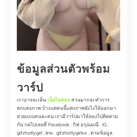
ข้อมูลส่วนตัวพร้อม
วาร์ป
เราอาจจะเห็น
เน็ตไอดอล
ส่วนมากจะทำการ
ตกแต่งภาพ บ้างแต่คนนี้แต่งภาพยังไงให้ออกมา
สวยแบบคนละคน เรามีวาร์ปมาให้ลองไปติดตาม
กัน กดไปเลยที่ Facebook : กิฟ อรุณมณี , IG :
gifzhotlygirl , line : gifzhotlygirlxx , ตามข้อมูล