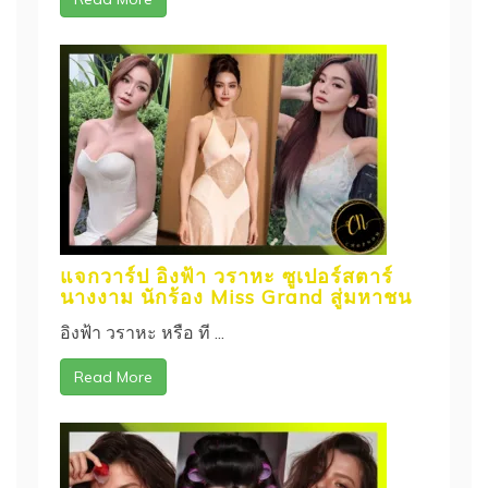
แจกวาร์ป อิงฟ้า วราหะ ซูเปอร์สตาร์
นางงาม นักร้อง Miss Grand สู่มหาชน
อิงฟ้า วราหะ หรือ ที ...
Read More