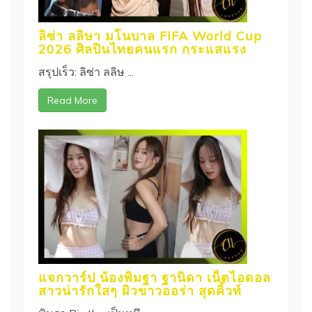
ลิซ่า ลลิษา มโนบาล FIFA World Cup
2026 ศิลปินไทยคนแรก กระแสแรง
สรุปเร็ว: ลิซ่า ลลิษ ...
Read More
แจกวาร์ป น้องพิมฐา ฐานิดา เน็ตไอดอล
สาวน่ารักใสๆ ผิวขาวออร่า สุดคิ้วท์