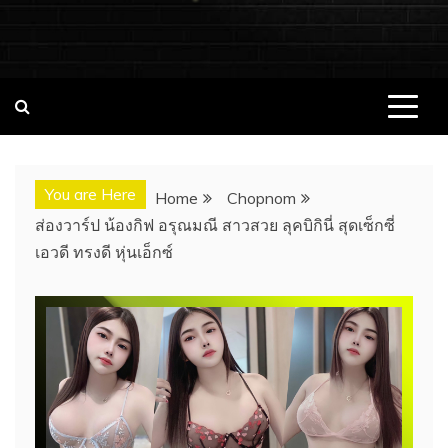
ชอบนมดอทคอม แจกวาร์ป!! สาวเน็ตไอ
ชอบนมดอทคอม เว็บไซต์แจกวาร์ป สาวติดกระแส เน็ตไอดอล
นางแบบ INFLUENCER ประวัติส่วนตัว จุดเริ่มต้น อัพเดทผลงาน
ดอล นางแบบ ONLYFANS หุ่นเอ็กซ์
ใหม่ๆน่าติดตาม ช่องทางการติดต่องาน
You are Here
Home
Chopnom
ส่องวาร์ป น้องกิฟ อรุณมณี สาวสวย ลุคบิกินี่ สุดเซ็กซี่
เอวดี ทรงดี หุ่นเอ็กซ์