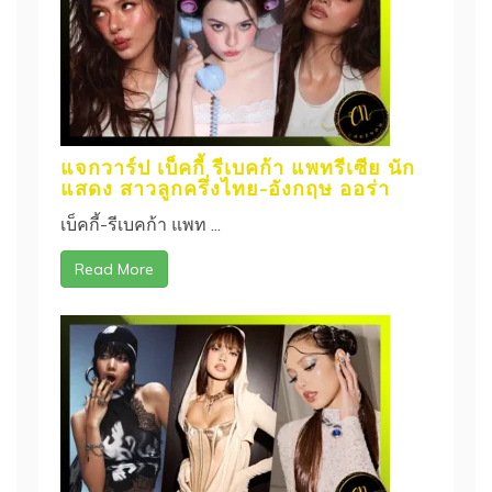
แจกวาร์ป เบ็คกี้ รีเบคก้า แพทรีเซีย นัก
แสดง สาวลูกครึ่งไทย-อังกฤษ ออร่า
เบ็คกี้-รีเบคก้า แพท ...
Read More