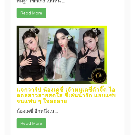
พิมฐา Pimtha เป็นหนึ ...
Read More
แจกวาร์ป น้องเดซี่ เจ้าหนูเดซี่ตัวจี๊ด ไอ
ดอลสาวสายสดใส ขี้เล่นน่ารัก แอบแซ่บ
จนแฟน ๆ ใจละลาย
น้องเดซี่ อีกหนึ่งเน ...
Read More