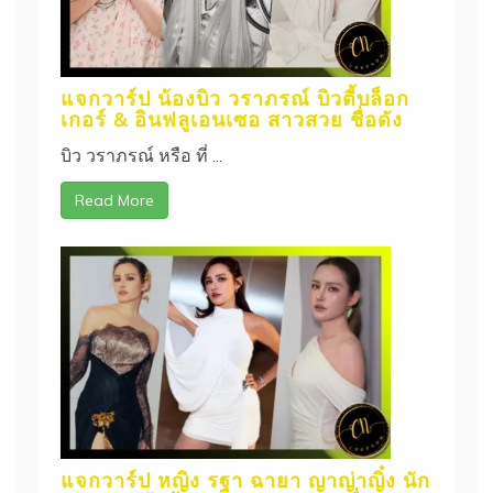
แจกวาร์ป น้องบิว วราภรณ์ บิวตี้บล็อก
เกอร์ & อินฟลูเอนเซอ สาวสวย ชื่อดัง
บิว วราภรณ์ หรือ ที่ ...
Read More
แจกวาร์ป หญิง รฐา ฉายา ญาญ่าญิ๋ง นัก