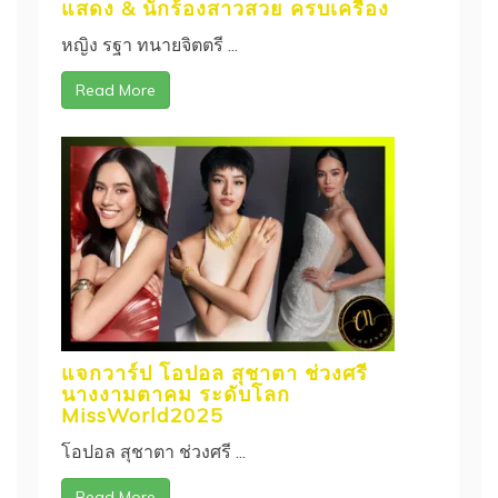
แสดง & นักร้องสาวสวย ครบเครื่อง
หญิง รฐา ทนายจิตตรี ...
Read More
แจกวาร์ป โอปอล สุชาตา ช่วงศรี
นางงามตาคม ระดับโลก
MissWorld2025
โอปอล สุชาตา ช่วงศรี ...
Read More