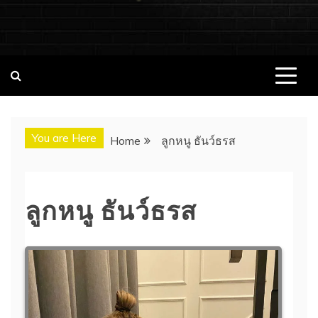
ชอบนมดอทคอม แจกวาร์ป!! สาวเน็ตไอ
ชอบนมดอทคอม เว็บไซต์แจกวาร์ป สาวติดกระแส เน็ตไอดอล
นางแบบ INFLUENCER ประวัติส่วนตัว จุดเริ่มต้น อัพเดทผลงาน
ดอล นางแบบ ONLYFANS หุ่นเอ็กซ์
ใหม่ๆน่าติดตาม ช่องทางการติดต่องาน
You are Here
Home
ลูกหนู ธันว์ธรส
ลูกหนู ธันว์ธรส