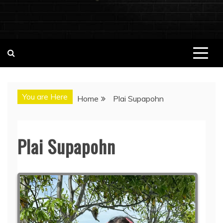
ชอบนมดอทคอม แจกวาร์ป!! สาวเน็ตไอ
ชอบนมดอทคอม เว็บไซต์แจกวาร์ป สาวติดกระแส เน็ตไอดอล
นางแบบ INFLUENCER ประวัติส่วนตัว จุดเริ่มต้น อัพเดทผลงาน
ดอล นางแบบ ONLYFANS หุ่นเอ็กซ์
ใหม่ๆน่าติดตาม ช่องทางการติดต่องาน
You are Here
Home
Plai Supapohn
Plai Supapohn