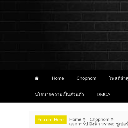
ชอบนมดอทคอม 
ชอบนมดอทคอม เว็บไซต์แจกวาร์
อั
Home
Chopnom
โพสต์ล่าส
นโยบายความเป็นส่วนตัว
DMCA
Home
Chopnom
You are Here
แจกวาร์ป อิงฟ้า วราหะ ซูเปอ