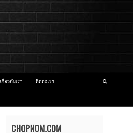
็ตไอดอล นางแบบ
CER ประวัติส่วนตัว จุดเริ่มต้น
่องาน
เกี่ยวกับเรา
ติดต่อเรา
CHOPNOM.COM