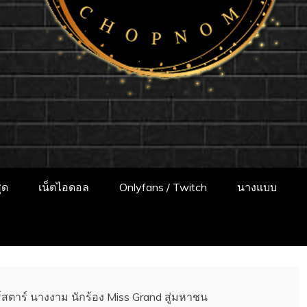
แจกวาร์ป!! สาวเน
ป สาวติดกระแส เน็ตไอดอล นางแบบ INFLUEN
พเดทผลงานใหม่ๆน่าติดตาม ช่องทางการติดต
ONLYFANS หุ่นเอ็กซ์
ุด
เน็ตไอดอล
Onlyfans / Twitch
นางแบบ
ร์สตาร์ นางงาม นักร้อง Miss Grand สู่มหาชน