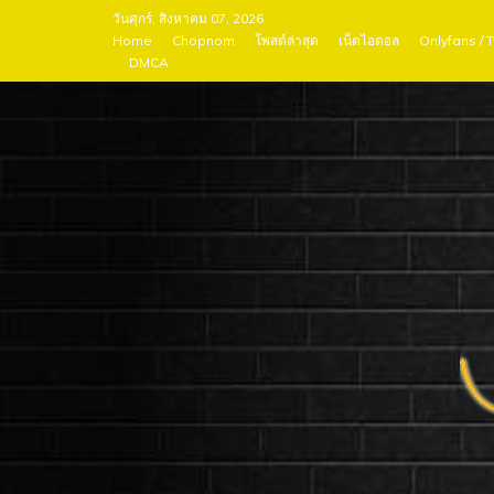
Skip
วันศุกร์, สิงหาคม 07, 2026
to
Home
Chopnom
โพสต์ล่าสุด
เน็ตไอดอล
Onlyfans / 
DMCA
content