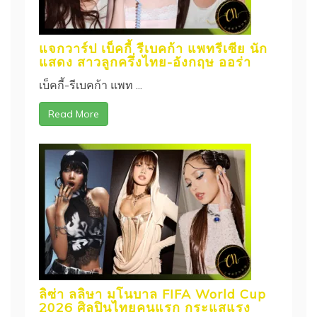
แจกวาร์ป เบ็คกี้ รีเบคก้า แพทรีเซีย นัก
แสดง สาวลูกครึ่งไทย-อังกฤษ ออร่า
เบ็คกี้-รีเบคก้า แพท ...
Read More
ลิซ่า ลลิษา มโนบาล FIFA World Cup
2026 ศิลปินไทยคนแรก กระแสแรง