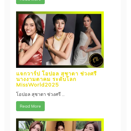
แจกวาร์ป โอปอล สุชาตา ช่วงศรี
นางงามตาคม ระดับโลก
MissWorld2025
โอปอล สุชาตา ช่วงศรี ...
Read More