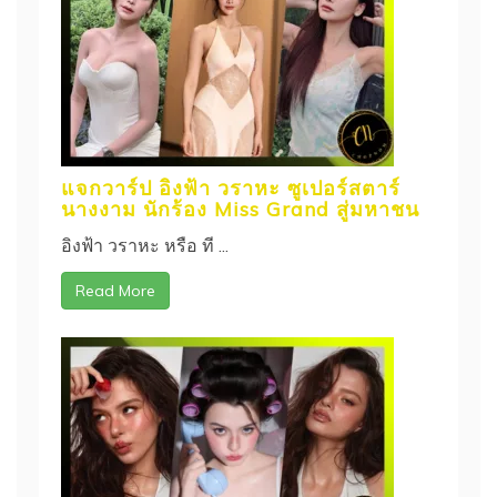
แจกวาร์ป อิงฟ้า วราหะ ซูเปอร์สตาร์
นางงาม นักร้อง Miss Grand สู่มหาชน
อิงฟ้า วราหะ หรือ ที ...
Read More