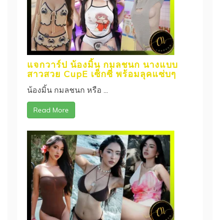
แจกวาร์ป น้องมิ้น กมลชนก นางแบบ
สาวสวย CupE เซ็กซี่ พร้อมลุคแซ่บๆ
น้องมิ้น กมลชนก หรือ ...
Read More