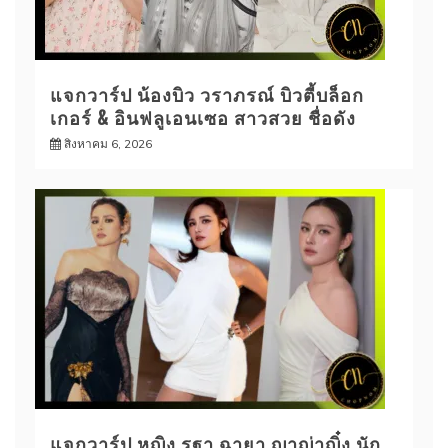
แจกวาร์ป น้องบิว วราภรณ์ บิวตี้บล็อก
เกอร์ & อินฟลูเอนเซอ สาวสวย ชื่อดัง
สิงหาคม 6, 2026
แจกวาร์ป หญิง รฐา ฉายา ญาญ่าญิ๋ง นัก