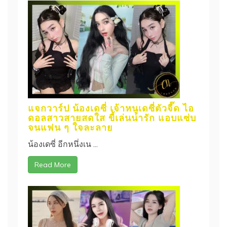
แจกวาร์ป น้องเดซี่ เจ้าหนูเดซี่ตัวจี๊ด ไอ
ดอลสาวสายสดใส ขี้เล่นน่ารัก แอบแซ่บ
จนแฟน ๆ ใจละลาย
น้องเดซี่ อีกหนึ่งเน ...
Read More