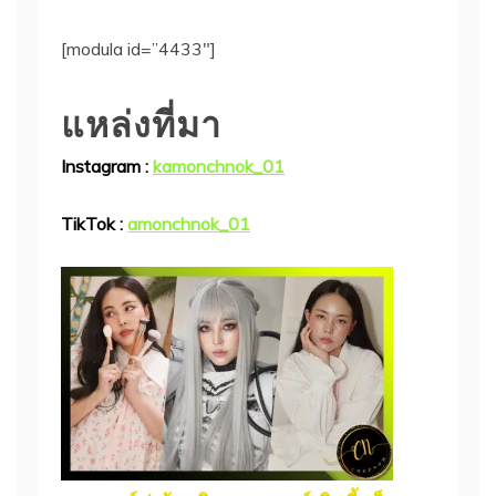
[modula id=”4433″]
แหล่งที่มา
Instagram :
kamonchnok_01
TikTok :
amonchnok_01