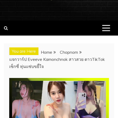
ชอบนมดอทคอม แจกวาร์ป!! สาวเน็ตไอ
ชอบนมดอทคอม เว็บไซต์แจกวาร์ป สาวติดกระแส เน็ตไอดอล
นางแบบ INFLUENCER ประวัติส่วนตัว จุดเริ่มต้น อัพเดทผลงาน
ดอล นางแบบ ONLYFANS หุ่นเอ็กซ์
ใหม่ๆน่าติดตาม ช่องทางการติดต่องาน
You are Here
Home
Chopnom
แจกวาร์ป Eveeve Kamonchnok สาวสวย ดาวTikTok
เซ็กซี่ หุ่นแซ่บขยี้ใจ