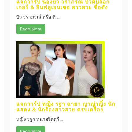
แจกวาร์ป น้องบิว วราภรณ์ บิวตี้บล็อก
เกอร์ & อินฟลูเอนเซอ สาวสวย ชื่อดัง
บิว วราภรณ์ หรือ ที่ ...
Read More
แจกวาร์ป หญิง รฐา ฉายา ญาญ่าญิ๋ง นัก
แสดง & นักร้องสาวสวย ครบเครื่อง
หญิง รฐา ทนายจิตตรี ...
Read More