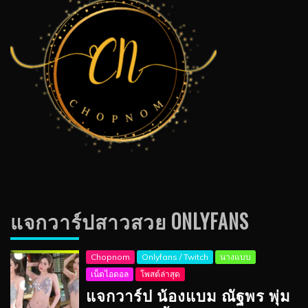
แจกวาร์ปสาวสวย ONLYFANS
Chopnom
Onlyfans / Twitch
นางแบบ
เน็ตไอดอล
โพสต์ล่าสุด
แจกวาร์ป น้องแบม ณัฐพร พุ่ม