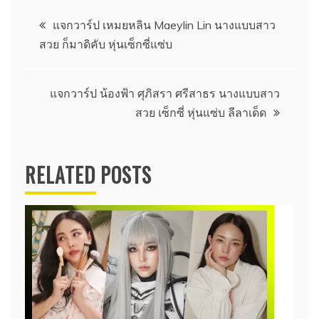
แนะแนว
แจกวาร์ป เหมยหลิน Maeylin Lin นางแบบสาว
สวย ก็มาดิคับ หุ่นเซ็กซี่แซ่บ
เรื่อง
แจกวาร์ป น้องฟ้า ศุภิสรา ศรีสาธร นางแบบสาว
สวย เซ็กซี่ หุ่นแซ่บ ลีลาเด็ด
RELATED POSTS