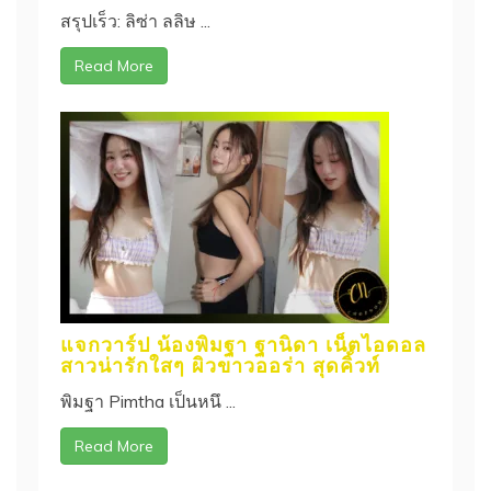
สรุปเร็ว: ลิซ่า ลลิษ ...
Read More
แจกวาร์ป น้องพิมฐา ฐานิดา เน็ตไอดอล
สาวน่ารักใสๆ ผิวขาวออร่า สุดคิ้วท์
พิมฐา Pimtha เป็นหนึ ...
Read More