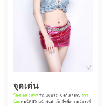
จุดเด่น
น้องมอส ธนพร
ร่วมแซ่บร่วมชมกันเลยกับ
สาว
น้อย
คนนี้ที่มีใบหน้าอันน่าเซ็กซี่ขยี้อารมณ์สาวที่