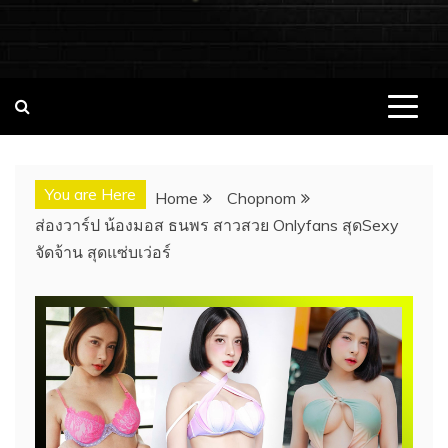
ชอบนมดอทคอม แจกวาร์ป!! สาวเน็ตไอ
ชอบนมดอทคอม เว็บไซต์แจกวาร์ป สาวติดกระแส เน็ตไอดอล
นางแบบ INFLUENCER ประวัติส่วนตัว จุดเริ่มต้น อัพเดทผลงาน
ดอล นางแบบ ONLYFANS หุ่นเอ็กซ์
ใหม่ๆน่าติดตาม ช่องทางการติดต่องาน
You are Here
Home
Chopnom
ส่องวาร์ป น้องมอส ธนพร สาวสวย Onlyfans สุดSexy
จัดจ้าน สุดแซ่บเว่อร์