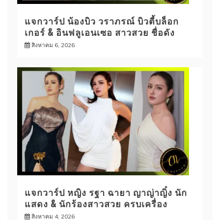
แจกวาร์ป น้องบิว วราภรณ์ บิวตี้บล็อก
เกอร์ & อินฟลูเอนเซอ สาวสวย ชื่อดัง
สิงหาคม 6, 2026
แจกวาร์ป หญิง รฐา ฉายา ญาญ่าญิ๋ง นัก
แสดง & นักร้องสาวสวย ครบเครื่อง
สิงหาคม 4, 2026