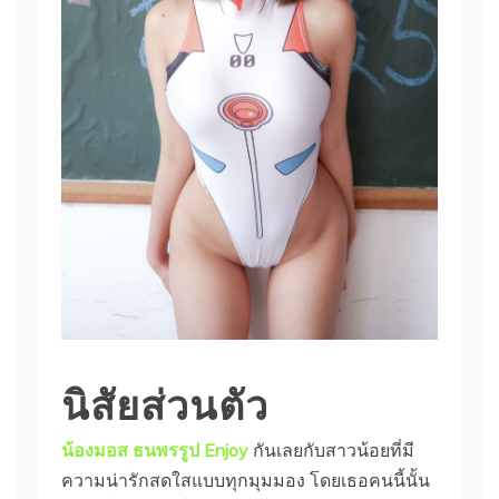
นิสัยส่วนตัว
น้องมอส ธนพรรูป Enjoy
กันเลยกับสาวน้อยที่มี
ความน่ารักสดใสแบบทุกมุมมอง โดยเธอคนนี้นั้น