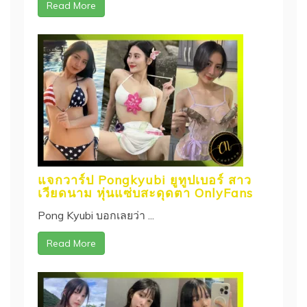
Read More
แจกวาร์ป Pongkyubi ยูทูปเบอร์ สาว
เวียดนาม หุ่นแซ่บสะดุดตา OnlyFans
Pong Kyubi บอกเลยว่า ...
Read More