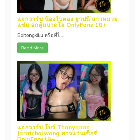
แจกวาร์ป น้องใบตอง ฐาปนี สาวหมวย
แซ่บ อกตู้มบาดใจ OnlyFans 18+
Baitongkiku หรือที่ใ ...
Read More
แจกวาร์ป โบว์ Thanyanan
Jaratchaiwong สาวแว่นเซ็กซี่
OnlyFans18+