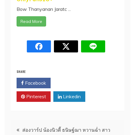
Bow Thanyanan Jaratc ...
Read More
SHARE
Facebook
Twitter
Pinterest
Linkedin
แนะแนว
ส่องวาร์ป น้องนิวตี้ ธนิษฐ์ฌา หวานฉ่ำ สาว