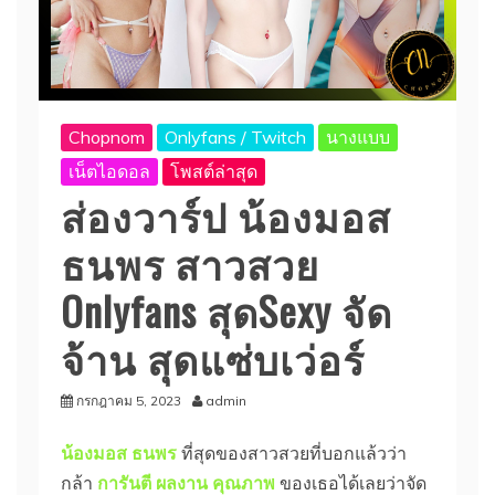
Chopnom
Onlyfans / Twitch
นางแบบ
เน็ตไอดอล
โพสต์ล่าสุด
ส่องวาร์ป น้องมอส
ธนพร สาวสวย
Onlyfans สุดSexy จัด
จ้าน สุดแซ่บเว่อร์
กรกฎาคม 5, 2023
admin
น้องมอส ธนพร
ที่สุดของสาวสวยที่บอกแล้วว่า
กล้า
การันตี ผลงาน คุณภาพ
ของเธอได้เลยว่าจัด