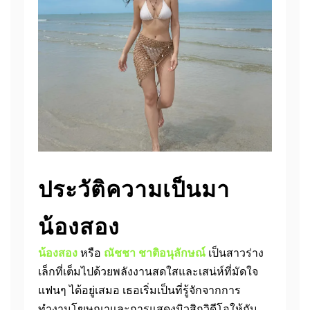
ประวัติความเป็นมา
น้องสอง
น้องสอง
หรือ
ณัชชา ชาติอนุลักษณ์
เป็นสาวร่าง
เล็กที่เต็มไปด้วยพลังงานสดใสและเสน่ห์ที่มัดใจ
แฟนๆ ได้อยู่เสมอ เธอเริ่มเป็นที่รู้จักจากการ
ทำงานโฆษณาและการแสดงมิวสิกวิดีโอให้กับ