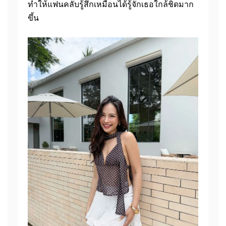
ทำให้แฟนคลับรู้สึกเหมือนได้รู้จักเธอใกล้ชิดมาก
ขึ้น