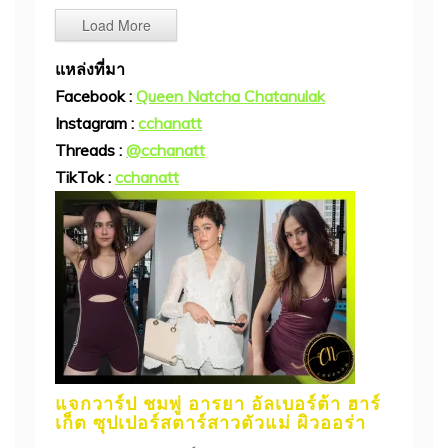
Load More
แหล่งที่มา
Facebook :
Queen Natcha Chatanulak
Instagram :
cchanatt
Threads :
@cchanatt
TikTok :
cchanatt
แจกวาร์ป ชมพู่ อารยา อัลเบอร์ต้า ฮาร์
เก็ต ซุปเปอร์สตาร์สาวตัวแม่ ผิวออร่า