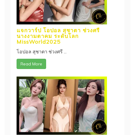
แจกวาร์ป โอปอล สุชาตา ช่วงศรี
นางงามตาคม ระดับโลก
MissWorld2025
โอปอล สุชาตา ช่วงศรี ...
Read More