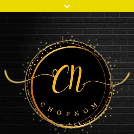
Skip
to
content