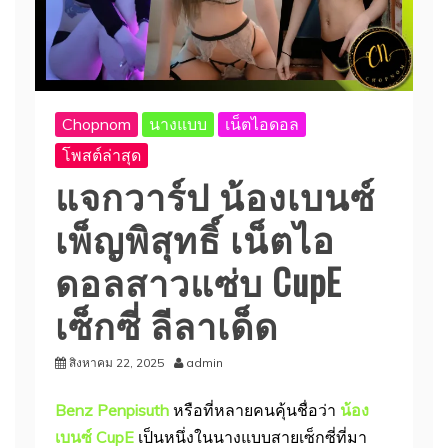
Chopnom
นางแบบ
เน็ตไอดอล
โพสต์ล่าสุด
แจกวาร์ป น้องเบนซ์
เพ็ญพิสุทธิ์ เน็ตไอ
ดอลสาวแซ่บ CupE
เซ็กซี่ ลีลาเด็ด
สิงหาคม 22, 2025
admin
Benz Penpisuth
หรือที่หลายคนคุ้นชื่อว่า
น้อง
เบนซ์ CupE
เป็นหนึ่งในนางแบบสายเซ็กซี่ที่มา