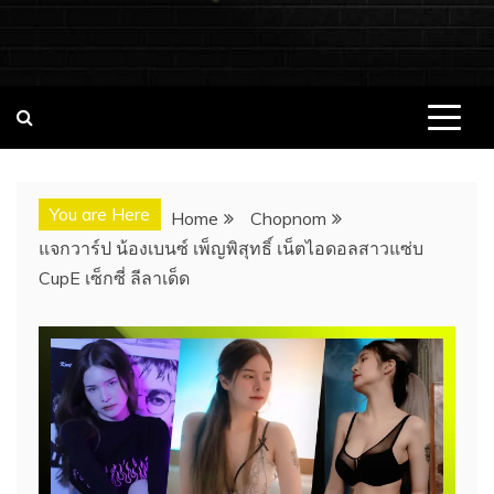
ชอบนมดอทคอม แจกวาร์ป!! สาวเน็ตไอ
ชอบนมดอทคอม เว็บไซต์แจกวาร์ป สาวติดกระแส เน็ตไอดอล
นางแบบ INFLUENCER ประวัติส่วนตัว จุดเริ่มต้น อัพเดทผลงาน
ดอล นางแบบ ONLYFANS หุ่นเอ็กซ์
ใหม่ๆน่าติดตาม ช่องทางการติดต่องาน
You are Here
Home
Chopnom
แจกวาร์ป น้องเบนซ์ เพ็ญพิสุทธิ์ เน็ตไอดอลสาวแซ่บ
CupE เซ็กซี่ ลีลาเด็ด