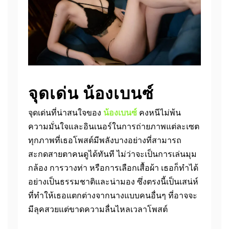
จุดเด่น น้องเบนซ์
จุดเด่นที่น่าสนใจของ
น้องเบนซ์
คงหนีไม่พ้น
ความมั่นใจและอินเนอร์ในการถ่ายภาพแต่ละเซต
ทุกภาพที่เธอโพสต์มีพลังบางอย่างที่สามารถ
สะกดสายตาคนดูได้ทันที ไม่ว่าจะเป็นการเล่นมุม
กล้อง การวางท่า หรือการเลือกเสื้อผ้า เธอก็ทำได้
อย่างเป็นธรรมชาติและน่ามอง ซึ่งตรงนี้เป็นเสน่ห์
ที่ทำให้เธอแตกต่างจากนางแบบคนอื่นๆ ที่อาจจะ
มีลุคสวยแต่ขาดความลื่นไหลเวลาโพสต์