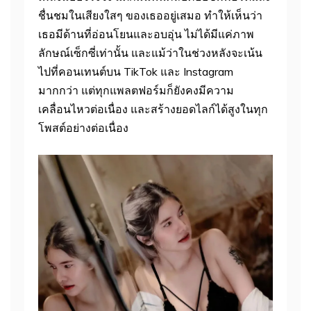
ชื่นชมในเสียงใสๆ ของเธออยู่เสมอ ทำให้เห็นว่า
เธอมีด้านที่อ่อนโยนและอบอุ่น ไม่ได้มีแค่ภาพ
ลักษณ์เซ็กซี่เท่านั้น และแม้ว่าในช่วงหลังจะเน้น
ไปที่คอนเทนต์บน TikTok และ Instagram
มากกว่า แต่ทุกแพลตฟอร์มก็ยังคงมีความ
เคลื่อนไหวต่อเนื่อง และสร้างยอดไลก์ได้สูงในทุก
โพสต์อย่างต่อเนื่อง