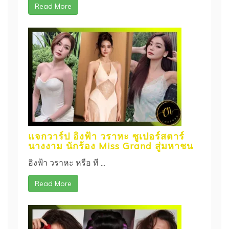
Read More
แจกวาร์ป อิงฟ้า วราหะ ซูเปอร์สตาร์
นางงาม นักร้อง Miss Grand สู่มหาชน
อิงฟ้า วราหะ หรือ ที ...
Read More