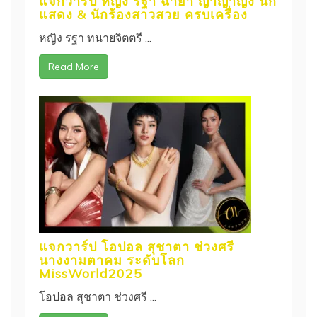
แจกวาร์ป หญิง รฐา ฉายา ญาญ่าญิ๋ง นัก
แสดง & นักร้องสาวสวย ครบเครื่อง
หญิง รฐา ทนายจิตตรี ...
Read More
แจกวาร์ป โอปอล สุชาตา ช่วงศรี
นางงามตาคม ระดับโลก
MissWorld2025
โอปอล สุชาตา ช่วงศรี ...