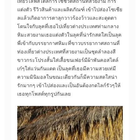
เที่ยวไลฟ์สไตล์การใช้ชีวิตสถานที่สวยงาม การ
แต่งตัว รีวิวสินค้าและผลิตภัณฑ์ เข้าไปส่องโซเชีย
ลแล้วเกิดอาการตาลุกวาวร้องว้าวและสะดุดตา
โดนใจกับลุคที่เธอไปเที่ยวต่างประเทศท่ามกลาง
หิมะสวยงามเธอแต่งตัวในลุคที่น่ารักสดใสเป็นลุค
พี่เข้ากับบรรยากาศหิมะที่ขาวบรรยากาศสถานที่
ท่องเที่ยวต่างประเทศที่สวยงามเป็นชุดลำลองสี
ขาวกระโปรงสั้นใส่เสื้อขนเฟอร์มีผ้าพันคอสไตล์
เก๋ๆใส่แว่นกันแดด เป็นลุคที่เธอมีความสวยเท่มี
ความมินิมอลในขณะเดียวกันก็มีความสดใสน่า
รักมากๆ เข้าไปส่องและเป็นอันต้องกดไลก์รัวๆให้
เธอทุกโพสต์ทุกรูปกันเลย