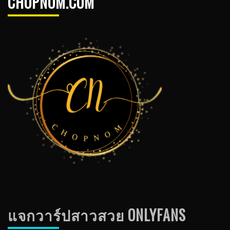
CHOPNOM.COM
แจกวาร์ปสาวสวย ONLYFANS