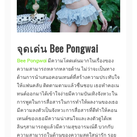
จุดเด่น Bee Pongwai
Bee Pongwai
มีความโดดเด่นมากในเรื่องของ
ความสามารถหลากหลายด้าน ไม่ว่าจะเป็นทาง
ด้านการนำเสนอคอนเทนต์ที่สร้างความประทับใจ
ให้แฟนคลับ ติดตามตามแล้วชื่นชอบ เธอทำคอเน
ทนต์ออกมาได้เข้าใจง่ายมีความบันเทิงจังหวะใน
การพูดในการสื่อสารในการทำให้ผลงานของเธอ
มีความลงตัวเป็นจังหวะการสื่อสารที่ดีทำให้คอน
เทนต์ของเธอมีความน่าสนใจและลงตัวดูได้เพ
ลินๆสามารถดูแล้วมีความสุขอารมณ์ดี บวกกับ
ความสามารถในด้านของความสดใสน่ารัก รอย