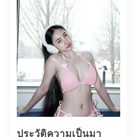
ประวัติความเป็นมา