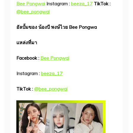
Bee Pongwai
Instagram :
beeza_17
TikTok :
@bee_pongwai
อัลบั้มของ น้องบี พงษ์ไวย Bee Pongwa
แหล่งที่มา
Facebook :
Bee Pongwai
Instagram :
beeza_17
TikTok :
@bee_pongwai