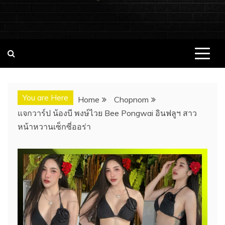
ชอบนมดอทคอม แจกวาร์ป!! สาวเน็ตไอ
ชอบนมดอทคอม เว็บไซต์แจกวาร์ป สาวติดกระแส เน็ตไอดอล
นางแบบ INFLUENCER ประวัติส่วนตัว จุดเริ่มต้น อัพเดทผลงาน
ดอล นางแบบ ONLYFANS หุ่นเอ็กซ์
ใหม่ๆน่าติดตาม ช่องทางการติดต่องาน
You are Here
Home
Chopnom
แจกวาร์ป น้องบี พงษ์ไวย Bee Pongwai อินฟลูฯ สาว
หน้าหวานเซ็กซี่ออร่า