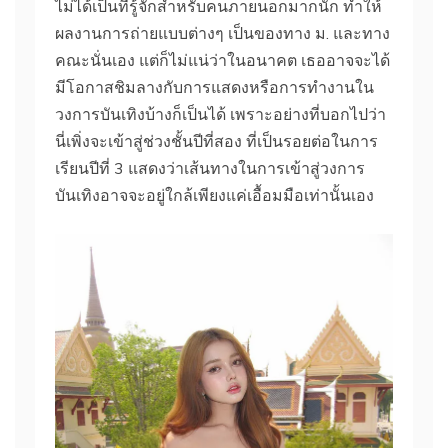
ไม่ได้เป็นที่รู้จักสำหรับคนภายนอกมากนัก ทำให้
ผลงานการถ่ายแบบต่างๆ เป็นของทาง ม. และทาง
คณะนั่นเอง แต่ก็ไม่แน่ว่าในอนาคต เธออาจจะได้
มีโอกาสชิมลางกับการแสดงหรือการทำงานใน
วงการบันเทิงบ้างก็เป็นได้ เพราะอย่างที่บอกไปว่า
นี่เพิ่งจะเข้าสู่ช่วงชั้นปีที่สอง ที่เป็นรอยต่อในการ
เรียนปีที่ 3 แสดงว่าเส้นทางในการเข้าสู่วงการ
บันเทิงอาจจะอยู่ใกล้เพียงแค่เอื้อมมือเท่านั้นเอง