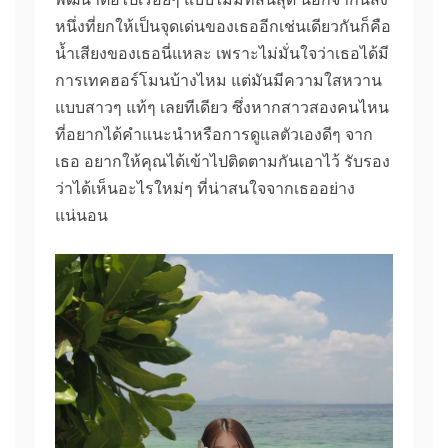
หนึ่งที่ยกให้เป็นจุดเด่นของเธออีกเช่นเดียวกันก็คือ
น้ำเสียงของเธอนี่แหละ เพราะไม่มั่นใจว่าเธอได้มี
การเทคฮอร์โมนบ้างไหม แต่มันมีความใสหวาน
แบบสาวๆ แท้ๆ เลยทีเดียว ซึ่งหากสาวสองคนไหน
ที่อยากได้คำแนะนำหรือการดูแลตัวเองดีๆ จาก
เธอ อยากให้คุณได้เข้าไปติดตามกันเอาไว้ รับรอง
ว่าได้เห็นอะไรใหม่ๆ ที่น่าสนใจจากเธออย่าง
แน่นอน