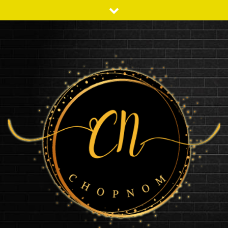
Skip
to
content