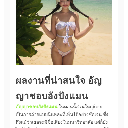
ผลงานที่น่าสนใจ
อัญ
ญาชอบอังปังแมน
อัญญาชอบอังปังแมน
ในตอนนี้ส่วนใหญ่ก็จะ
เป็นการถ่ายแบบนี่แหละที่เห็นได้อย่างชัดเจน ซึ่ง
ถึงแม้ว่าเธอจะมีชื่อเสียงในมหาวิทยาลัย แต่ก็ยัง