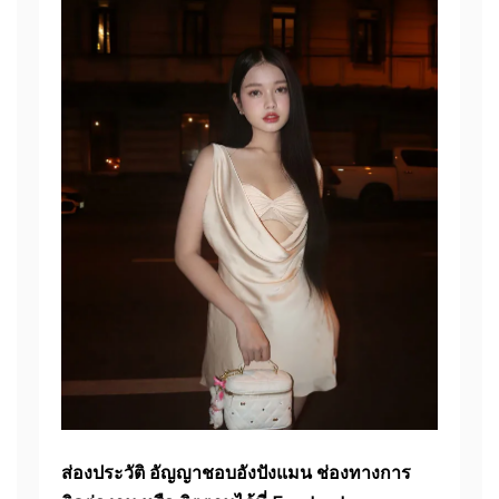
ส่องประวัติ อัญญาชอบอังปังแมน
ช่องทางการ