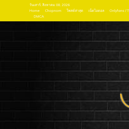
Skip
วันเสาร์, สิงหาคม 08, 2026
to
Home
Chopnom
โพสต์ล่าสุด
เน็ตไอดอล
Onlyfans / 
DMCA
content