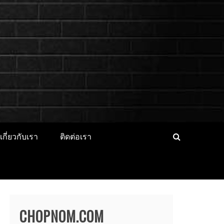
็ตไอดอล นางแบบ
CER ประวัติส่วนตัว จุดเริ่มต้น
่องาน
เกี่ยวกับเรา
ติดต่อเรา
CHOPNOM.COM