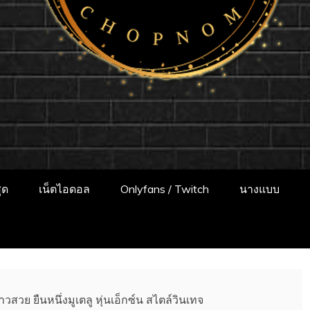
แจกวาร์ป!! สาวเน
ป สาวติดกระแส เน็ตไอดอล นางแบบ INFLUEN
พเดทผลงานใหม่ๆน่าติดตาม ช่องทางการติดต
ONLYFANS หุ่นเอ็กซ์
ุด
เน็ตไอดอล
Onlyfans / Twitch
นางแบบ
วสวย ยืนหนึ่งมูเตลู หุ่นเอ็กซ์น สไตล์วินเทจ