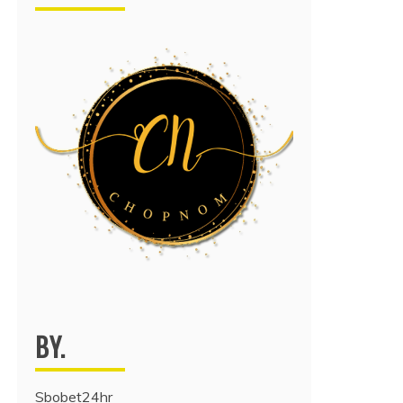
BY.
Sbobet24hr