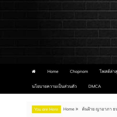
ชอบนมดอทคอม 
ชอบนมดอทคอม เว็บไซต์แจกวาร์
อั
Home
Chopnom
โพสต์ล่าส
นโยบายความเป็นส่วนตัว
DMCA
Home
ต้นฝ้าย ญาอาภา ธ
You are Here