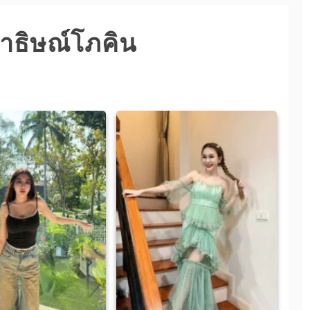
าธิษณ์โภคิน