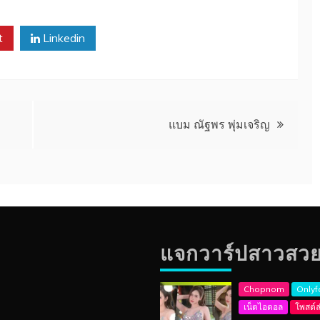
t
Linkedin
แบม ณัฐพร พุ่มเจริญ
แจกวาร์ปสาวสวย
Chopnom
Onlyf
เน็ตไอดอล
โพสต์ล