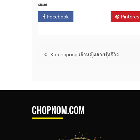
SHARE
Facebook
Twitter
Pinteres
แนะแนว
Kotchapang เจ้าหญิงสายรุ้งรีวิว
เรื่อง
CHOPNOM.COM