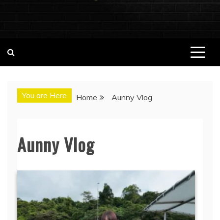
ชอบนมดอทคอม แจกวาร์ป!! สาวเน็ตไอ
ชอบนมดอทคอม เว็บไซต์แจกวาร์ป สาวติดกระแส เน็ตไอดอล
นางแบบ INFLUENCER ประวัติส่วนตัว จุดเริ่มต้น อัพเดทผลงาน
ดอล นางแบบ ONLYFANS หุ่นเอ็กซ์
ใหม่ๆน่าติดตาม ช่องทางการติดต่องาน
You are Here
Home
Aunny Vlog
Aunny Vlog