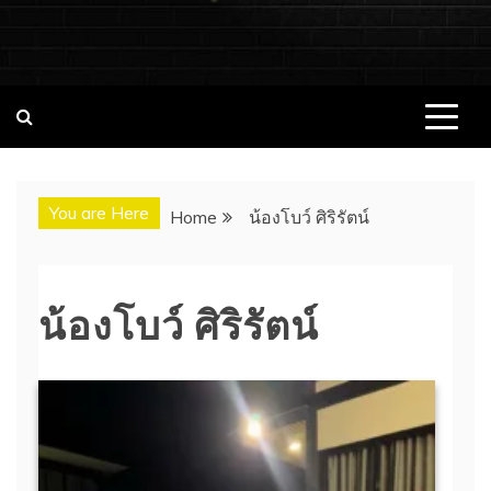
ชอบนมดอทคอม แจกวาร์ป!! สาวเน็ตไอ
ชอบนมดอทคอม เว็บไซต์แจกวาร์ป สาวติดกระแส เน็ตไอดอล
นางแบบ INFLUENCER ประวัติส่วนตัว จุดเริ่มต้น อัพเดทผลงาน
ดอล นางแบบ ONLYFANS หุ่นเอ็กซ์
ใหม่ๆน่าติดตาม ช่องทางการติดต่องาน
You are Here
Home
น้องโบว์ ศิริรัตน์
น้องโบว์ ศิริรัตน์