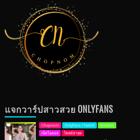
แจกวาร์ปสาวสวย ONLYFANS
Chopnom
Onlyfans / Twitch
นางแบบ
เน็ตไอดอล
โพสต์ล่าสุด