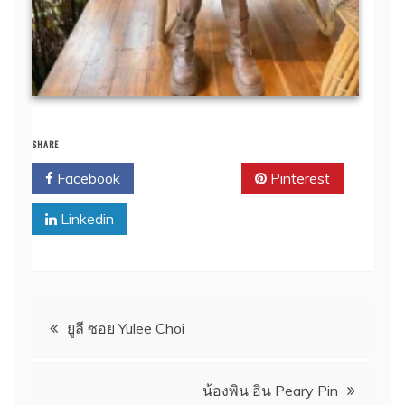
SHARE
Facebook
Twitter
Pinterest
Linkedin
แนะแนว
ยูลี ซอย Yulee Choi
เรื่อง
น้องพิน อิน Peary Pin