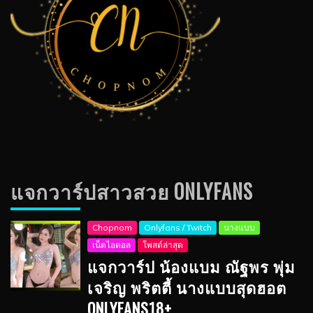
แจกวาร์ปสาวสวย ONLYFANS
Chopnom
Onlyfans / Twitch
นางแบบ
เน็ตไอดอล
โพสต์ล่าสุด
แจกวาร์ป น้องแบม ณัฐพร พุ่ม
เจริญ พริตตี้ นางแบบสุดฮอต
ONLYFANS18+