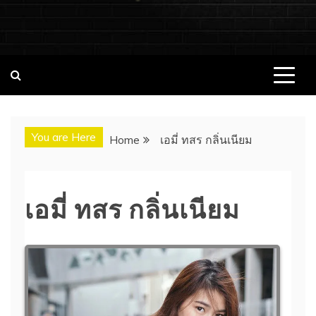
ชอบนมดอทคอม แจกวาร์ป!! สาวเน็ตไอ
ชอบนมดอทคอม เว็บไซต์แจกวาร์ป สาวติดกระแส เน็ตไอดอล
นางแบบ INFLUENCER ประวัติส่วนตัว จุดเริ่มต้น อัพเดทผลงาน
ดอล นางแบบ ONLYFANS หุ่นเอ็กซ์
ใหม่ๆน่าติดตาม ช่องทางการติดต่องาน
You are Here
Home
เอมี่ ทสร กลิ่นเนียม
เอมี่ ทสร กลิ่นเนียม