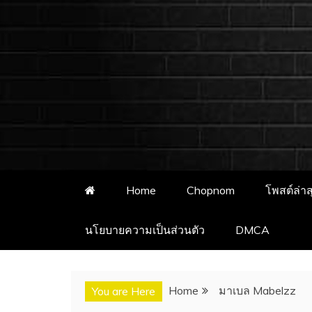
ชอบนมดอทคอม 
ชอบนมดอทคอม เว็บไซต์แจกวาร์
อั
Home
Chopnom
โพสต์ล่าส
นโยบายความเป็นส่วนตัว
DMCA
Home
มาเบล Mabelzz
You are Here