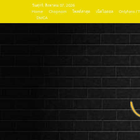
Skip
วันศุกร์, สิงหาคม 07, 2026
to
Home
Chopnom
โพสต์ล่าสุด
เน็ตไอดอล
Onlyfans / 
DMCA
content