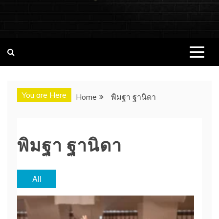
ชอบนมดอทคอม แจกวาร์ป!! สาวเน็ตไอ
ชอบนมดอทคอม เว็บไซต์แจกวาร์ป สาวติดกระแส เน็ตไอดอล
นางแบบ INFLUENCER ประวัติส่วนตัว จุดเริ่มต้น อัพเดทผลงาน
ดอล นางแบบ ONLYFANS หุ่นเอ็กซ์
ใหม่ๆน่าติดตาม ช่องทางการติดต่องาน
You are Here
Home
พิมฐา ฐานิดา
พิมฐา ฐานิดา
All