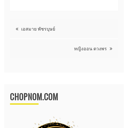
แนะแนว
เอสมาย พัชรบุษย์
เรื่อง
หญิงออน ดวงพร
CHOPNOM.COM