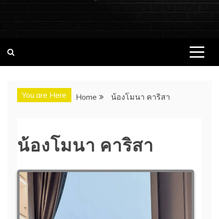
ชอบนมดอทคอม แจกวาร์ป!! สาวเน็ตไอ
ชอบนมดอทคอม เว็บไซต์แจกวาร์ป สาวติดกระแส เน็ตไอดอล
นางแบบ INFLUENCER ประวัติส่วนตัว จุดเริ่มต้น อัพเดทผลงาน
ดอล นางแบบ ONLYFANS หุ่นเอ็กซ์
ใหม่ๆน่าติดตาม ช่องทางการติดต่องาน
You are Here
Home
น้องโมนา คาริสา
น้องโมนา คาริสา