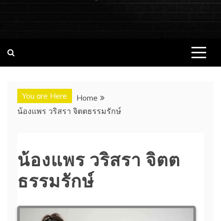
ชอบนมดอทคอม แจกวาร์ป!! สาวเน็ตไอ
ชอบนมดอทคอม เว็บไซต์แจกวาร์ป สาวติดกระแส เน็ตไอดอล
นางแบบ INFLUENCER ประวัติส่วนตัว จุดเริ่มต้น อัพเดทผลงาน
ดอล นางแบบ ONLYFANS หุ่นเอ็กซ์
ใหม่ๆน่าติดตาม ช่องทางการติดต่องาน
You are Here
Home
น้องแพร วริสรา จิตตธรรมรักษ์
น้องแพร วริสรา จิตต
ธรรมรักษ์