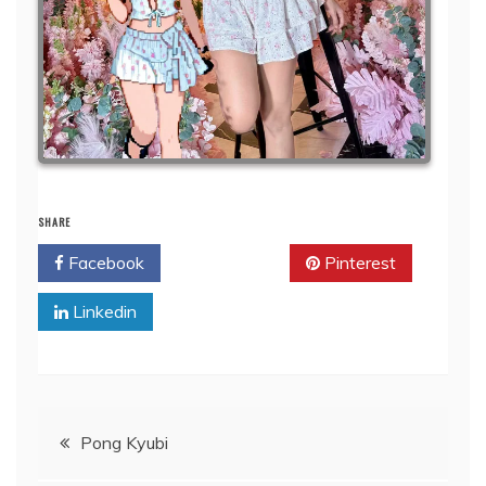
SHARE
Facebook
Twitter
Pinterest
Linkedin
แนะแนว
Pong Kyubi