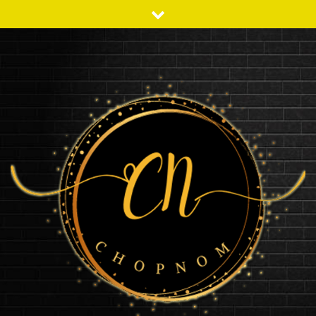
Skip
to
content