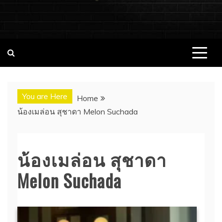
ชอบนมดอทคอม แจกวาร์ป!! สาวเน็ตไอ
ชอบนมดอทคอม เว็บไซต์แจกวาร์ป สาวติดกระแส เน็ตไอดอล
นางแบบ INFLUENCER ประวัติส่วนตัว จุดเริ่มต้น อัพเดทผลงาน
ดอล นางแบบ ONLYFANS หุ่นเอ็กซ์
ใหม่ๆน่าติดตาม ช่องทางการติดต่องาน
You are Here
Home
น้องเมล่อน สุชาดา Melon Suchada
น้องเมล่อน สุชาดา
Melon Suchada