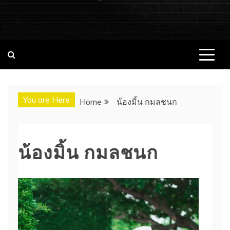
ชอบนมดอทคอม แจกวาร์ป!! สาวเน็ตไอ
ชอบนมดอทคอม เว็บไซต์แจกวาร์ป สาวติดกระแส เน็ตไอดอล
นางแบบ INFLUENCER ประวัติส่วนตัว จุดเริ่มต้น อัพเดทผลงาน
ดอล นางแบบ ONLYFANS หุ่นเอ็กซ์
ใหม่ๆน่าติดตาม ช่องทางการติดต่องาน
You are Here
Home
น้องมิ้น กมลชนก
น้องมิ้น กมลชนก