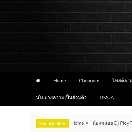
ชอบนมดอทคอม 
ชอบนมดอทคอม เว็บไซต์แจกวาร์
อั
Home
Chopnom
โพสต์ล่าส
นโยบายความเป็นส่วนตัว
DMCA
Home
น้องพลอย DJ PloyT
You are Here