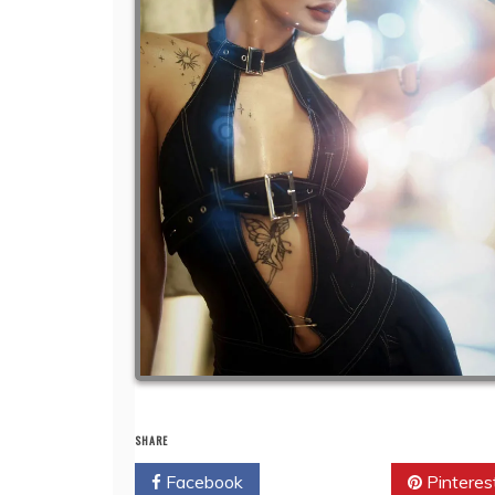
SHARE
Facebook
Twitter
Pinteres