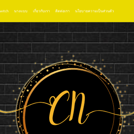
Twitch
นางแบบ
เกี่ยวกับเรา
ติดต่อเรา
นโยบายความเป็นส่วนตัว