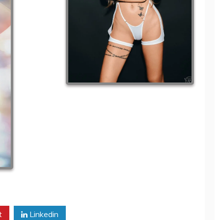
t
Linkedin