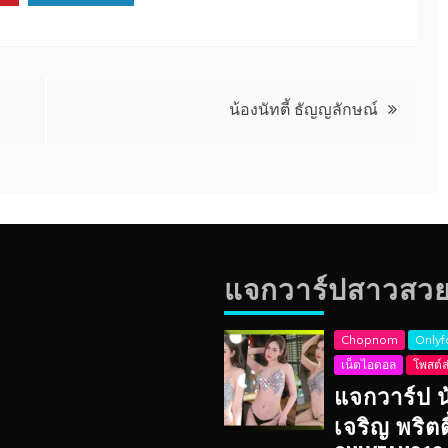
น้องนัทตี้ ธัญญลักษณ์
แจกวาร์ปสาวสวย
Chopnom
Onlyf
เน็ตไอดอล
โพสต์ล
แจกวาร์ป น
เจริญ พริต