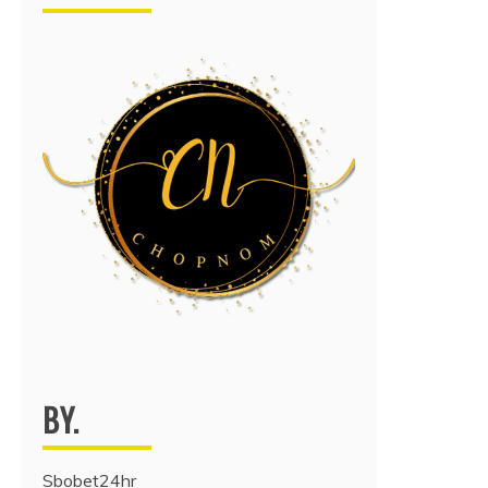
BY.
Sbobet24hr