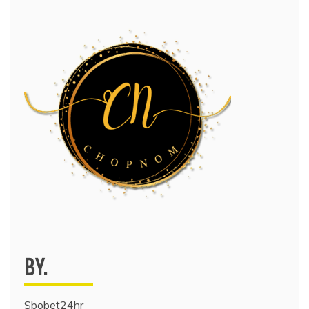
BY.
Sbobet24hr