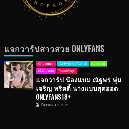
แจกวาร์ปสาวสวย ONLYFANS
Chopnom
Onlyfans / Twitch
นางแบบ
เน็ตไอดอล
โพสต์ล่าสุด
แจกวาร์ป น้องแบม ณัฐพร พุ่ม
เจริญ พริตตี้ นางแบบสุดฮอต
ONLYFANS18+
ธันวาคม 15, 2025