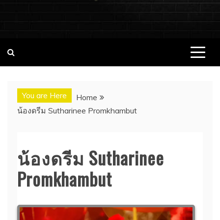
ชอบนมดอทคอม แจกวาร์ป!! สาวเน็ตไอ
ชอบนมดอทคอม เว็บไซต์แจกวาร์ป สาวติดกระแส เน็ตไอดอล
นางแบบ INFLUENCER ประวัติส่วนตัว จุดเริ่มต้น อัพเดทผลงาน
ดอล นางแบบ ONLYFANS หุ่นเอ็กซ์
ใหม่ๆน่าติดตาม ช่องทางการติดต่องาน
You are Here
Home
น้องดรีม Sutharinee Promkhambut
น้องดรีม Sutharinee
Promkhambut