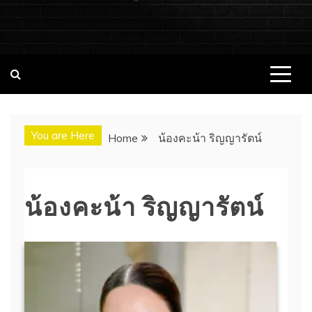
ชอบนมดอทคอม แจกวาร์ป!! สาวเน็ตไอ
ชอบนมดอทคอม เว็บไซต์แจกวาร์ป สาวติดกระแส เน็ตไอดอล
นางแบบ INFLUENCER ประวัติส่วนตัว จุดเริ่มต้น อัพเดทผลงาน
ดอล นางแบบ ONLYFANS หุ่นเอ็กซ์
ใหม่ๆน่าติดตาม ช่องทางการติดต่องาน
You are Here
Home
น้องคะน้า ริญญารัตน์
น้องคะน้า ริญญารัตน์