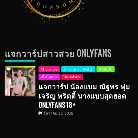
แจกวาร์ปสาวสวย ONLYFANS
Chopnom
Onlyfans / Twitch
นางแบบ
เน็ตไอดอล
โพสต์ล่าสุด
แจกวาร์ป น้องแบม ณัฐพร พุ่ม
เจริญ พริตตี้ นางแบบสุดฮอต
ONLYFANS18+
ธันวาคม 15, 2025