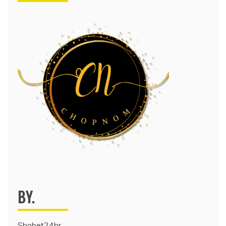
BY.
Sbobet24hr