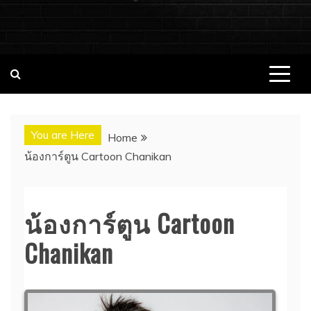
ชอบนมดอทคอม แจกวาร์ป!! สาวเน็ตไอ
ชอบนมดอทคอม เว็บไซต์แจกวาร์ป สาวติดกระแส เน็ตไอดอล
นางแบบ INFLUENCER ประวัติส่วนตัว จุดเริ่มต้น อัพเดทผลงาน
ดอล นางแบบ ONLYFANS หุ่นเอ็กซ์
ใหม่ๆน่าติดตาม ช่องทางการติดต่องาน
You are Here
Home
น้องการ์ตูน Cartoon Chanikan
น้องการ์ตูน Cartoon
Chanikan