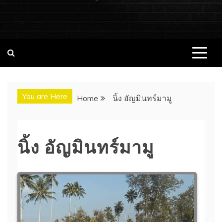
ชอบนมดอทคอม แจกวาร์ป!! สาวเน็ตไอ
ชอบนมดอทคอม เว็บไซต์แจกวาร์ป สาวติดกระแส เน็ตไอดอล
นางแบบ INFLUENCER ประวัติส่วนตัว จุดเริ่มต้น อัพเดทผลงาน
ดอล นางแบบ ONLYFANS หุ่นเอ็กซ์
ใหม่ๆน่าติดตาม ช่องทางการติดต่องาน
You are Here
Home
นิ้ง อัญมินทร์มามู
นิ้ง อัญมินทร์มามู