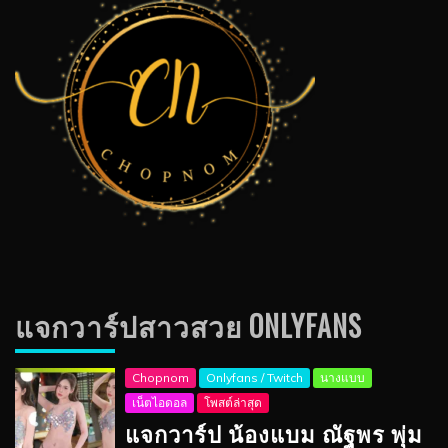
แจกวาร์ปสาวสวย ONLYFANS
Chopnom
Onlyfans / Twitch
นางแบบ
เน็ตไอดอล
โพสต์ล่าสุด
แจกวาร์ป น้องแบม ณัฐพร พุ่ม